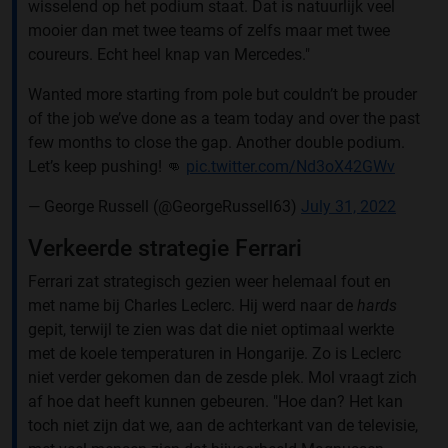
wisselend op het podium staat. Dat is natuurlijk veel
mooier dan met twee teams of zelfs maar met twee
coureurs. Echt heel knap van Mercedes."
Wanted more starting from pole but couldn’t be prouder
of the job we’ve done as a team today and over the past
few months to close the gap. Another double podium.
Let’s keep pushing! 👊
pic.twitter.com/Nd3oX42GWv
— George Russell (@GeorgeRussell63)
July 31, 2022
Verkeerde strategie Ferrari
Ferrari zat strategisch gezien weer helemaal fout en
met name bij Charles Leclerc. Hij werd naar de
hards
gepit, terwijl te zien was dat die niet optimaal werkte
met de koele temperaturen in Hongarije. Zo is Leclerc
niet verder gekomen dan de zesde plek. Mol vraagt zich
af hoe dat heeft kunnen gebeuren. "Hoe dan? Het kan
toch niet zijn dat we, aan de achterkant van de televisie,