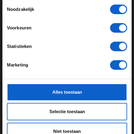
Toestemmingsselectie
Toon alle kansspelenadvertenties (24+)
Noodzakelijk
Meer informatie?
Voorkeuren
JONGER DAN 24
Statistieken
24 JAAR OF OUDER
Dit bericht op Instagram bekijken
Marketing
*Raadpleeg ons
privacybeleid
voor meer informatie over
gegevensgebruik en -bescherming.
Alles toestaan
Selectie toestaan
Niet toestaan