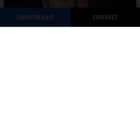
LUISTER LIVE
CONTACT
Toine van Peperstraten presenteert F1 aan Tafel
05-08-2026
Autosport aan Tafel: Het volgende Nederlandse racetalent