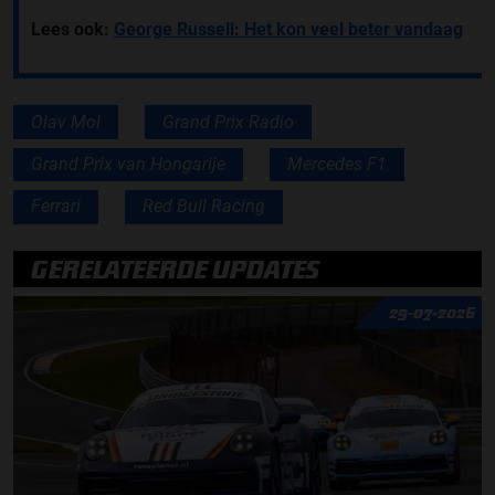
Lees ook:
George Russell: Het kon veel beter vandaag
Olav Mol
Grand Prix Radio
Grand Prix van Hongarije
Mercedes F1
Ferrari
Red Bull Racing
GERELATEERDE UPDATES
29-07-2026