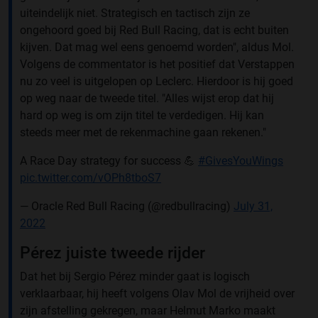
uiteindelijk niet. Strategisch en tactisch zijn ze
ongehoord goed bij Red Bull Racing, dat is echt buiten
kijven. Dat mag wel eens genoemd worden", aldus Mol.
Volgens de commentator is het positief dat Verstappen
nu zo veel is uitgelopen op Leclerc. Hierdoor is hij goed
op weg naar de tweede titel. "Alles wijst erop dat hij
hard op weg is om zijn titel te verdedigen. Hij kan
steeds meer met de rekenmachine gaan rekenen."
A Race Day strategy for success 💪
#GivesYouWings
pic.twitter.com/vOPh8tboS7
— Oracle Red Bull Racing (@redbullracing)
July 31,
2022
Pérez juiste tweede rijder
Dat het bij Sergio Pérez minder gaat is logisch
verklaarbaar, hij heeft volgens Olav Mol de vrijheid over
zijn afstelling gekregen, maar Helmut Marko maakt