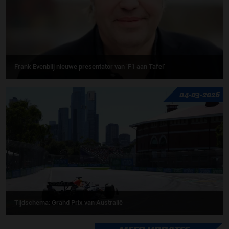
Frank Evenblij nieuwe presentator van ‘F1 aan Tafel’
04-03-2026
Tijdschema: Grand Prix van Australië