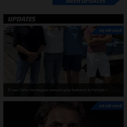
MEER UPDATES
UPDATES
07-08-2026
F1 aan Tafel: Verstappen voorziet geen toekomst in Formule 1
06-08-2026