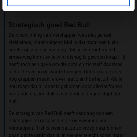
Een bericht gedeeld door Scuderia Ferrari (@scuderiaferrari)
Strategisch goed Red Bull
De overwinning van Verstappen was niet geheel
vlekkeloos, maar volgens Mol is dat maar een klein
smetje op zijn overwinning. "Als je een fout maakt,
ermee weg komt en je wint alsnog is gewoon knap. Hij
heeft toch een gave om die auto en zichzelf daarmee
niet al te veel in de war te brengen. Dat hij na de
spin
nog grappen maakt erover laat zien hoe het zit. Als je
nou roept dat hij daar is gekomen door allerlei fouten
van anderen, ongelukken en andere dingen klopt dat
niet."
De strategie van Red Bull heeft vandaag ook een
belangrijke rol gespeeld in de overwinning van
Verstappen. "Het is weer dat ze zo vroeg naar binnen
gaan dat je denkt dat hij in verkeer terecht komt, maar