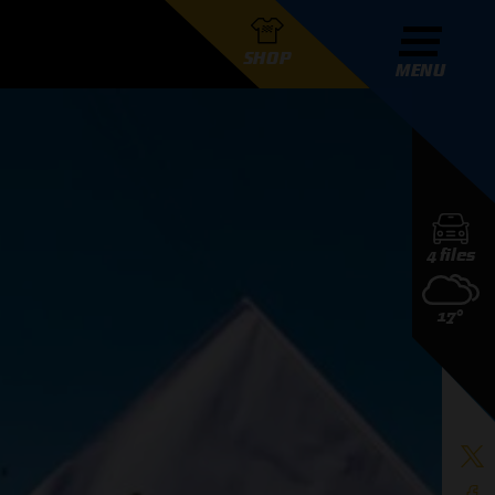
SHOP
MENU
R GRAND PRIX RADIO
4 files
DERS
17°
D PRIX RADIO TEAM
D PRIX RADIO ACTIES