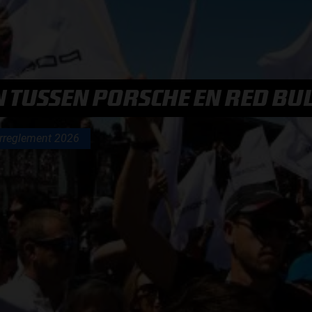
F1 TEAMS KAMPIOENSCHAP
MAX VERSTAPPEN
TUSSEN PORSCHE EN RED BUL
RACE GEMIST
rreglement 2026
AANMELDEN NIEUWSBRIEF
NEEM CONTACT OP