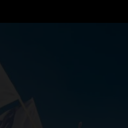
GRAND PRIX UPDATES
OVE
F1 UPDATES
FOUN
F1 KWALIFICATIES
GRAN
F1 RACES
GRAN
F1 KALENDER
F1 COUREURS KAMPIOENSCHAP