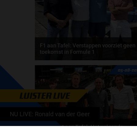
F1 aan Tafel: Verstappen voorziet geen
toekomst in Formule 1
Max Verstappen wil géén Formule 1-team, de FIA e
05-08-20
de motorfabrikanten zaten niet op één lijn en...
door
de redactie van Grand Prix Radio
LUISTER LIVE
NU LIVE: Ronald van der Geer
Autosport aan Tafel: Het volgende
Nederlandse racetalent