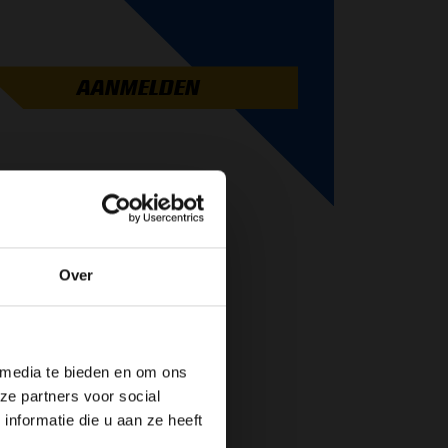
AANMELDEN
Over
de website!
 media te bieden en om ons
ze partners voor social
nformatie die u aan ze heeft