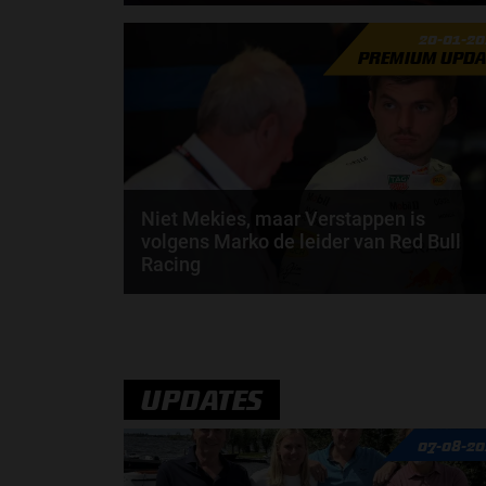
Laurent Mekies kijkt met een tevreden gevoel terug
20-01-2
op de shakedown die Red Bull Racing afgelopen...
PREMIUM UPDA
door
Shakyra van den Heuvel
Niet Mekies, maar Verstappen is
volgens Marko de leider van Red Bull
Racing
Volgens Helmut Marko is Max Verstappen nu
praktisch de leider van Red Bull Racing. Dat gaf de..
door
Jarlo van der Vloed
UPDATES
07-08-20