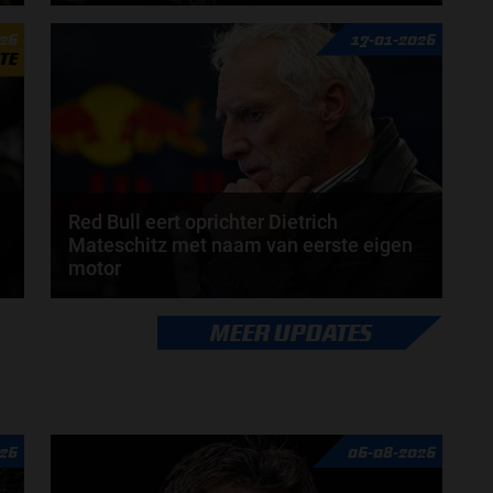
Laurent Mekies heeft zijn licht laten schijnen op het
026
17-01-2026
aanstaande Formule 1-seizoen van 2026. De...
TE
door
Jarlo van der Vloed
Red Bull eert oprichter Dietrich
Mateschitz met naam van eerste eigen
motor
Het Formule 1-team van Red Bull heeft zijn
MEER UPDATES
.
allereerste zelf ontwikkelde krachtbron vernoemd
naar...
door
Shakyra van den Heuvel
26
06-08-2026