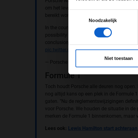
Porsche was altijd om op gelijke voet een
om het leveren van motoren gaan, maar oo
Toestemmingsselectie
bereikt worden."
Noodzakelijk
In the course of the last few months,
#Pors
possibility of Porsche’s entry into Formul
conclusion that these talks will no longer 
pic.twitter.com/1XCKaLbPfk
*Raadpl
Niet toestaan
— Porsche Newsroom (@PorscheNewsroo
Formule 1
Toch houdt Porsche alle deuren nog open. 
nog altijd kans op een plek in de Formule 
gaten. "Nu de reglementswijzigingen definiti
voor Porsche. We houden de situatie in de 
merken de Formule 1 binnenkomen, maar voo
Lees ook:
Lewis Hamilton start achteraan