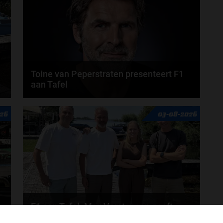
Toine van Peperstraten presenteert F1
aan Tafel
n
Rob van Someren, Beitske Visser en Frans
26
03-08-2026
Verschuur schuiven aan in de nieuwe F1 aan Tafel.
Iedere...
door
Tim Koenders
F1 aan Tafel: Max Verstappen geeft
advies