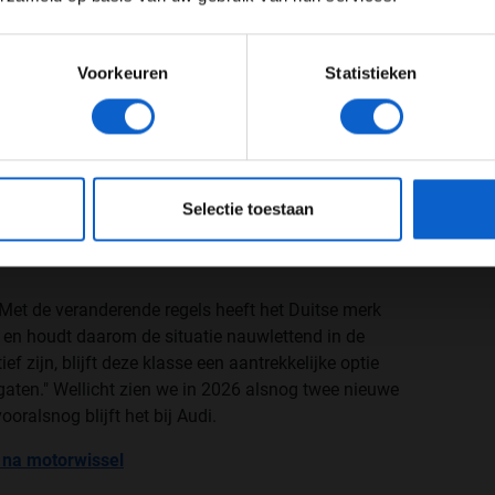
 samenwerking aan te gaan. Dat zou dan niet alleen
Meer informatie?
k over het deelnemen met het team. Dat kon niet
Voorkeuren
Statistieken
che
AG and Red Bull GmbH have held talks on the
JONGER DAN 24
24 JAAR OF OUDER
a 1. The two companies have now jointly come to the
be continued. More:
https://t.co/ZtOfoYr7U4
eeg ons
privacybeleid
voor meer informatie over gegevensgebruik en -bes
Selectie toestaan
m)
September 9, 2022
Met de veranderende regels heeft het Duitse merk
1 en houdt daarom de situatie nauwlettend in de
ef zijn, blijft deze klasse een aantrekkelijke optie
gaten." Wellicht zien we in 2026 alsnog twee nieuwe
ralsnog blijft het bij Audi.
 na motorwissel