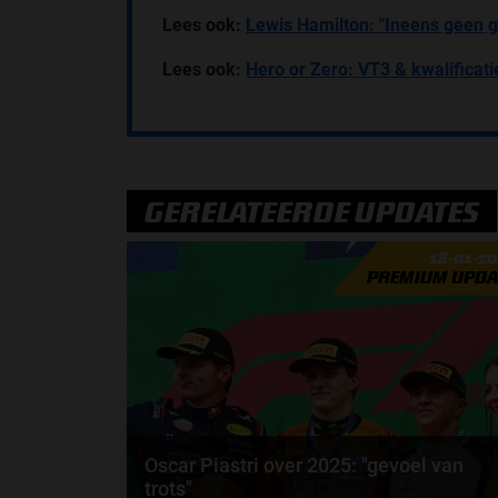
Lees ook:
Lewis Hamilton: "Ineens geen g
Lees ook:
Hero or Zero: VT3 & kwalificat
GERELATEERDE UPDATES
18-01-2
PREMIUM UPDA
Oscar Piastri over 2025: "gevoel van
trots"