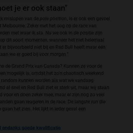
et je er ook staan"
ijk mislopen van de
pole position
, is er ook een gevoel
uit Melbourne. Zeker met het oog op de race van
eden met waar ik sta. Nu we ook in de positie zijn
p dit soort momenten, wanneer het niet helemaal
at er bijvoorbeeld niet bij en Red Bull heeft maar één
taan we er goed bij voor morgen."
ens de Grand Prix van Canada? Kunnen ze voor de
gen mogelijk is, omdat het zo'n chaotisch weekend
et zo random kunnen worden als wat we vandaag
 al snel en Red Bull ziet er sterk uit, maar wij staan
ed voor en doen zeker mee, maar er zijn nog zo veel
banden gaan reageren in de race. De langste run die
gaan het zien. Het lijkt in ieder geval een
d ondanks goede kwalificatie