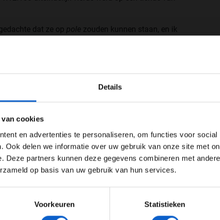
gedachte dat ze op
pole
zouden kunnen staan, en ik
egenover
F1.com
. "Ik had zeker nog gedeeltes waar ik
nd. Al denk ik dat iedereen dat gevoel in dit soort
 George [Russell, red.] was zijn snelste tijd in Q3 ook
WELKOM BIJ GRAND PRIX RADIO
n snelste ronde in Q2. Het was ook gewoon erg moeilijk
Details
jden."
Ben je 24 jaar of ouder?
ertentie instellingen aan en klik hieronder om door te gaan naar 
 van cookies
Advertentie instellingen
ent en advertenties te personaliseren, om functies voor social
Toon alle alcoholische drankenadvertenties (18+)
. Ook delen we informatie over uw gebruik van onze site met on
e. Deze partners kunnen deze gegevens combineren met andere i
Toon alle kansspelenadvertenties (24+)
erzameld op basis van uw gebruik van hun services.
Meer informatie?
Voorkeuren
Statistieken