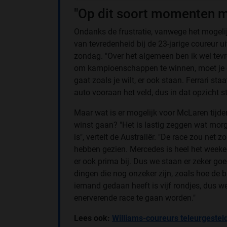
"Op dit soort momenten mo
Ondanks de frustratie, vanwege het mogel
van tevredenheid bij de 23-jarige coureur 
zondag. "Over het algemeen ben ik wel tevr
om kampioenschappen te winnen, moet je o
gaat zoals je wilt, er ook staan. Ferrari sta
auto vooraan het veld, dus in dat opzicht s
Maar wat is er mogelijk voor McLaren tijd
winst gaan? "Het is lastig zeggen wat mor
is", vertelt de Australiër. "De race zou n
hebben gezien. Mercedes is heel het weekend
er ook prima bij. Dus we staan er zeker go
dingen die nog onzeker zijn, zoals hoe de 
iemand gedaan heeft is vijf rondjes, dus we 
enerverende race te gaan worden."
Lees ook:
Williams-coureurs teleurgestel