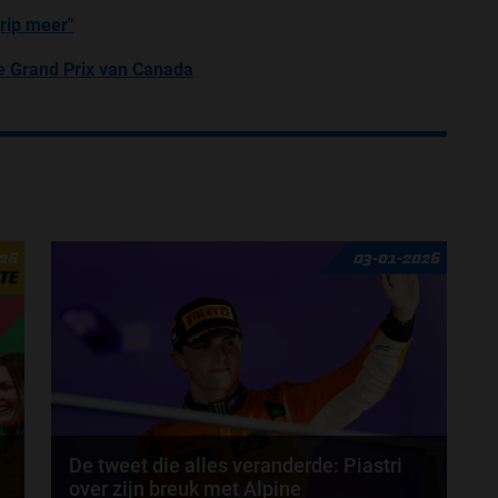
rip meer"
ie Grand Prix van Canada
026
03-01-2026
TE
De tweet die alles veranderde: Piastri
over zijn breuk met Alpine