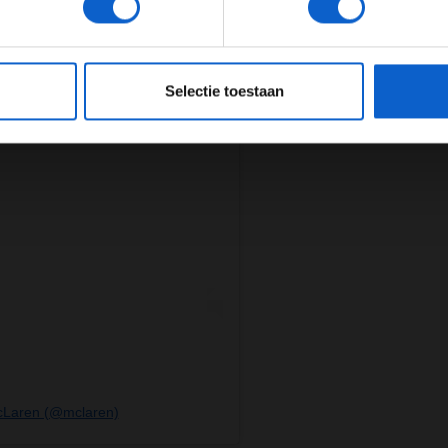
JONGER DAN 24
24 JAAR OF OUDER
eeg ons
privacybeleid
voor meer informatie over gegevensgebruik en -bes
Selectie toestaan
McLaren (@mclaren)