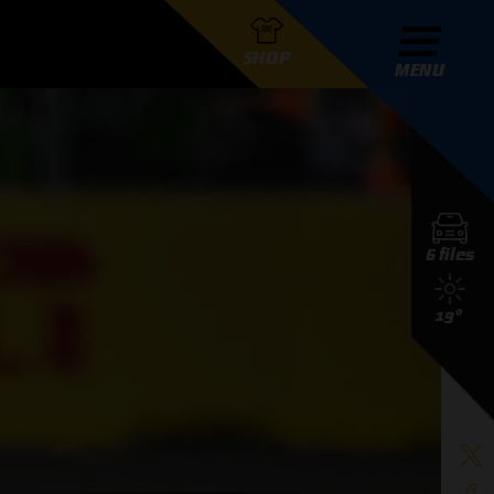
SHOP
MENU
R GRAND PRIX RADIO
6 files
DERS
19°
D PRIX RADIO TEAM
D PRIX RADIO ACTIES