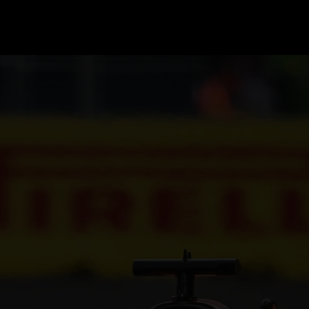
GRAND PRIX UPDATES
OVE
F1 UPDATES
FOUN
F1 KWALIFICATIES
GRAN
F1 RACES
GRAN
F1 KALENDER
F1 COUREURS KAMPIOENSCHAP