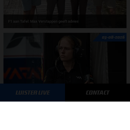
F1 aan Tafel: Max Verstappen geeft advies
03-08-2026
LUISTER LIVE
CONTACT
Daniëlle Geel en Werner Budding te gast in F1 aan Tafel
MEER UPDATES