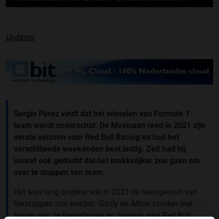
Updates
Sergio Pérez vindt dat het wisselen van Formule 1-
team wordt onderschat. De Mexicaan reed in 2021 zijn
eerste seizoen voor Red Bull Racing en had het
verschillende weekenden best lastig. Zelf had hij
vooraf ook gedacht dat het makkelijker zou gaan om
over te stappen van team.
Het was lang onzeker wie in 2021 de teamgenoot van
Verstappen zou worden. Gasly en Albon konden niet
tippen aan de Nederlander en daarom ging Red Bull