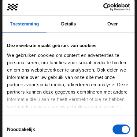
kijken buiten haar eigen coureurs. Sergio Pérez staat
bekend als een zeer snelle rijder en had nog geen
contract voor 2021. Eén en één is twee en dus
Toestemming
Details
Over
contracteerde het team uit Milton Keynes de Mexicaan.
Pérez had het gedurende het seizoen best lastig, zeker
in de kwalificaties. Hij stond niet vaak vooraan terwijl
Deze website maakt gebruik van cookies
Verstappen liet zien dat de auto er wel goed genoeg
We gebruiken cookies om content en advertenties te
voor was. Aan
Motorsport.com
liet Pérez weten dat het
WELKOM BIJ GRAND PRIX RADIO
personaliseren, om functies voor social media te bieden
wisselen van team onderschat wordt.
en om ons websiteverkeer te analyseren. Ook delen we
informatie over uw gebruik van onze site met onze
Ben je 24 jaar of ouder?
partners voor social media, adverteren en analyse. Deze
Pas je advertentie instellingen aan en klik hieronder om
partners kunnen deze gegevens combineren met andere
door te gaan naar de website!
informatie die u aan ze heeft verstrekt of die ze hebben
verzameld op basis van uw gebruik van hun services.
Advertentie instellingen
Toon alle alcoholische drankenadvertenties (18+)
Toestemmingsselectie
Toon alle kansspelenadvertenties (24+)
Noodzakelijk