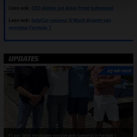
Lees ook:
CEO Alpine zet Alain Prost buitenspel
Lees ook:
IndyCar-coureur O'Ward droomt van
overstap Formule 1
UPDATES
07-08-2026
F1 aan Tafel: Verstappen voorziet geen toekomst in Formule 1