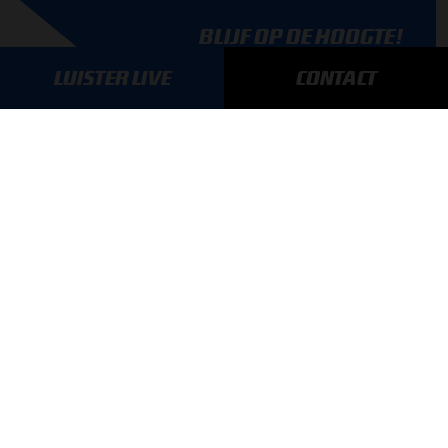
BLIJF OP DE HOOGTE!
SCHRIJF JE IN VOOR ONZE NIEUWSBRIEF
LUISTER LIVE
CONTACT
AANMELDEN
GA SNEL NAAR…