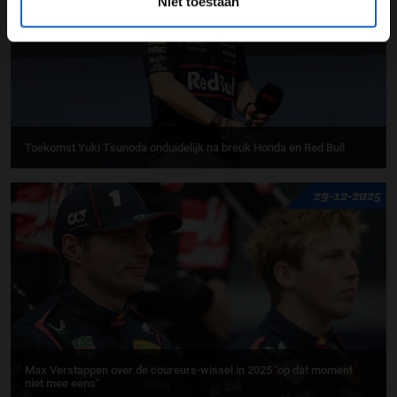
Niet toestaan
Toekomst Yuki Tsunoda onduidelijk na breuk Honda en Red Bull
29-12-2025
Max Verstappen over de coureurs-wissel in 2025 "op dat moment
niet mee eens"