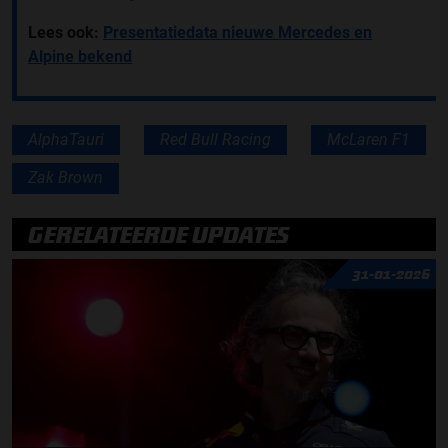
Lees ook:
Presentatiedata nieuwe Mercedes en
Alpine bekend
AlphaTauri
Red Bull Racing
McLaren F1
Zak Brown
GERELATEERDE UPDATES
31-01-2026