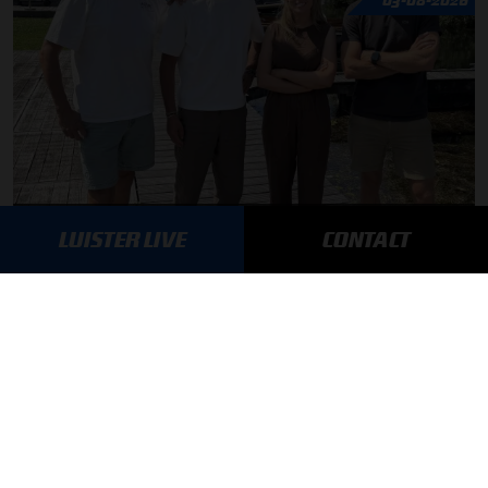
F1 aan Tafel: Max Verstappen geeft advies
LUISTER LIVE
CONTACT
MEER UPDATES
BLIJF OP DE HOOGTE!
SCHRIJF JE IN VOOR ONZE NIEUWSBRIEF