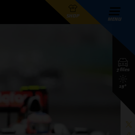
SHOP
MENU
R GRAND PRIX RADIO
7 files
DERS
19°
D PRIX RADIO TEAM
D PRIX RADIO ACTIES