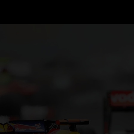
GRAND PRIX UPDATES
OVE
F1 UPDATES
FOUN
F1 KWALIFICATIES
GRAN
F1 RACES
GRAN
F1 KALENDER
F1 COUREURS KAMPIOENSCHAP