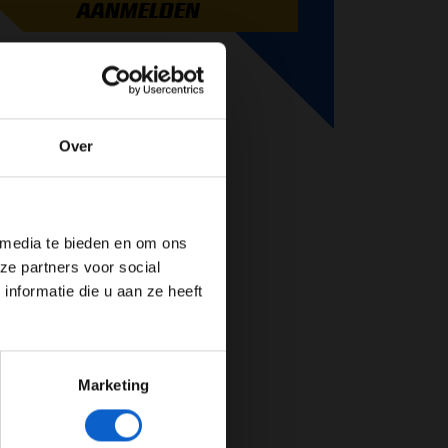
AANMELDEN
Over
de website!
 media te bieden en om ons
ze partners voor social
nformatie die u aan ze heeft
Marketing