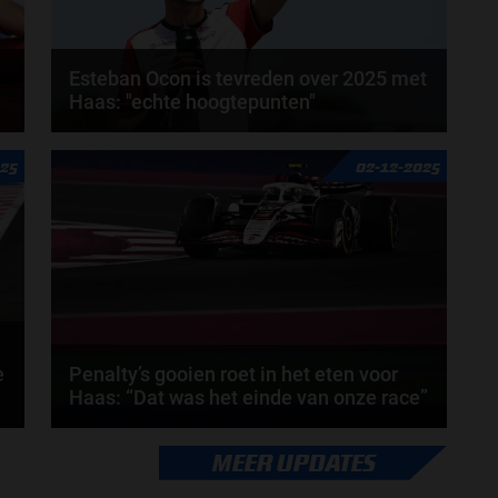
Esteban Ocon is tevreden over 2025 met
Haas: "echte hoogtepunten"
t
Meer dan de helft van de 2026-coureurs rijdt al meer
025
02-12-2025
dan 5 jaar mee binnen de Formule 1. Esteban...
door
Elvira Kieboom
e
Penalty’s gooien roet in het eten voor
Haas: “Dat was het einde van onze race”
Beide mannen van Haas hadden een teleurstellende
MEER UPDATES
race in Qatar. Door penalty’s vielen er geen...