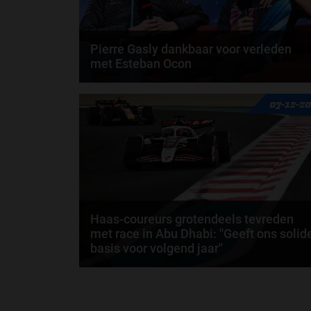
Pierre Gasly dankbaar voor verleden
met Esteban Ocon
Pierre Gasly en Esteban Ocon zijn twee coureurs me
07-12-2
een rommelig verleden. Zo zijn de twee Fransen...
door
Elvira Kieboom
Haas-coureurs grotendeels tevreden
met race in Abu Dhabi: ''Geeft ons solid
basis voor volgend jaar''
In de seizoensfinale op het Yas Marina Circuit wist
Esteban Ocon punten te scoren met een P7-finish...