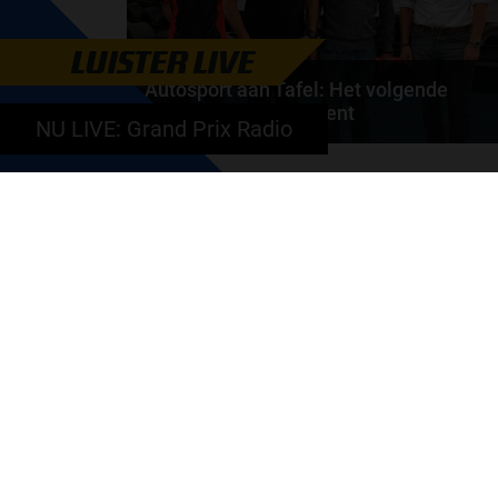
LUISTER LIVE
Autosport aan Tafel: Het volgende
Nederlandse racetalent
NU LIVE: Grand Prix Radio
Hoe klim je naar te top in de racewereld? Wat is er
nodig om alles uit je carrière te halen? En hoe...
door
de redactie van Grand Prix Radio
GA SNEL NAAR…
Max Verstappen nieuws
Grand Prix Kwalificaties
Grand Prix Races