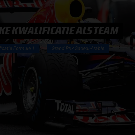
F1 TEAMS KAMPIOENSCHAP
MAX VERSTAPPEN
KE KWALIFICATIE ALS TEAM
RACE GEMIST
ficatie Formule 1
Grand Prix Saoedi-Arabië
AANMELDEN NIEUWSBRIEF
NEEM CONTACT OP