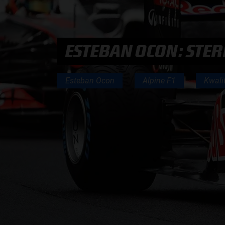
PODCASTS
ESTEBAN OCON: STER
HOE TE BELUISTEREN?
Esteban Ocon
Alpine F1
Kwali
PODCAST PRESENTATOREN
PODCAST F1 AAN TAFEL
PODCAST AUTOSPORT AAN TAFEL