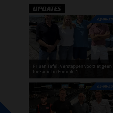
door
Amber Buwalda
UPDATES
07-08-20
F1 aan Tafel: Verstappen voorziet geen
toekomst in Formule 1
Max Verstappen wil géén Formule 1-team, de FIA e
05-08-20
de motorfabrikanten zaten niet op één lijn en...
door
de redactie van Grand Prix Radio