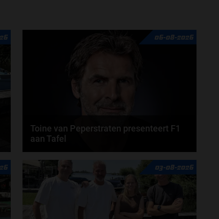
door
Fenna van Loon
26
06-08-2026
Toine van Peperstraten presenteert F1
aan Tafel
n
Rob van Someren, Beitske Visser en Frans
26
03-08-2026
Verschuur schuiven aan in de nieuwe F1 aan Tafel.
Iedere...
door
Tim Koenders