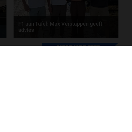
F1 aan Tafel: Max Verstappen geeft
advies
Max Verstappen adviseert Red Bull. Gaat George
MEER UPDATES
Russell weg bij Mercedes? En moet de budgetcap...
door
de redactie van Grand Prix Radio
ONLINE RADIO LUISTEREN
Luisteren naar Grand Prix Radio
Ov
Luisteren naar Grand Prix Classics
Fo
Luisteren naar Grand Prix Dance
Ac