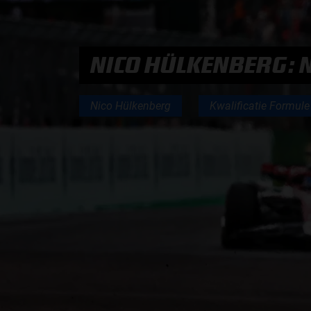
PODCASTS
NICO HÜLKENBERG: N
HOE TE BELUISTEREN?
Nico Hülkenberg
Kwalificatie Formule
PODCAST PRESENTATOREN
PODCAST F1 AAN TAFEL
PODCAST AUTOSPORT AAN TAFEL