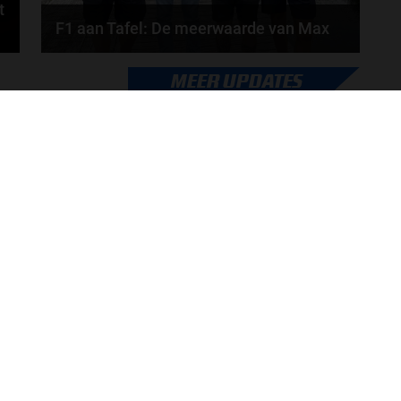
t
F1 aan Tafel: De meerwaarde van Max
Geen enkele sensor kan wat Max Verstappen voelt,
MEER UPDATES
.
Formule 1-CEO Stefano Domenicali zorgt voor...
door
de redactie van Grand Prix Radio
ONLINE RADIO LUISTEREN
Luisteren naar Grand Prix Radio
Ov
Luisteren naar Grand Prix Classics
Fo
Luisteren naar Grand Prix Dance
Ac
Hoe te beluisteren?