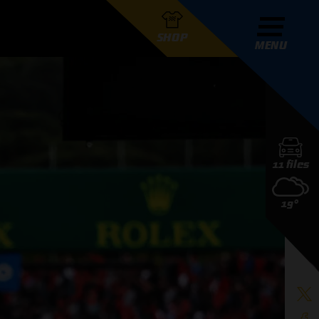
SHOP
MENU
R GRAND PRIX RADIO
11 files
DERS
19°
D PRIX RADIO TEAM
D PRIX RADIO ACTIES