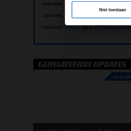
*Raadpl
Lees ook:
Lewis Hamilton: Auto was onbe
Niet toestaan
Lees ook:
Daniel Ricciardo: Vooruitgang 
Lees ook:
Hero or Zero: VT3 en kwalifica
GERELATEERDE UPDATES
25-01-2
Jonathan Wheatley en Audi zijn klaar