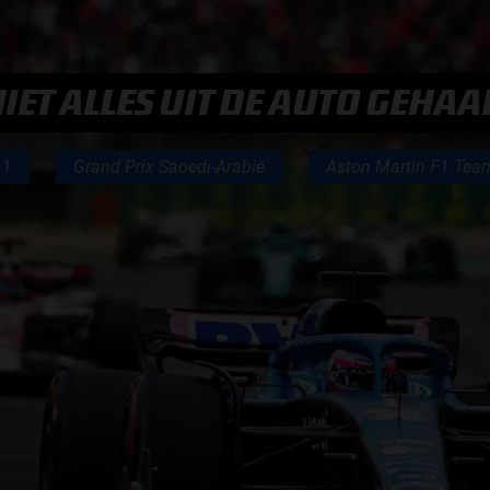
F1 TEAMS KAMPIOENSCHAP
MAX VERSTAPPEN
IET ALLES UIT DE AUTO GEHAA
RACE GEMIST
 1
Grand Prix Saoedi-Arabië
Aston Martin F1 Tea
AANMELDEN NIEUWSBRIEF
NEEM CONTACT OP