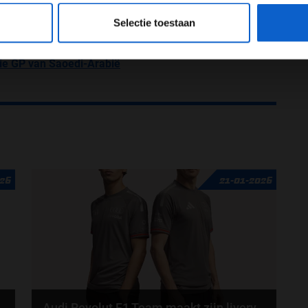
eeg ons
privacybeleid
voor meer informatie over gegevensgebruik en -bes
stuurbaar
Selectie toestaan
is alles wat we kunnen vragen
tie GP van Saoedi-Arabië
026
21-01-2026
Audi Revolut F1 Team maakt zijn livery