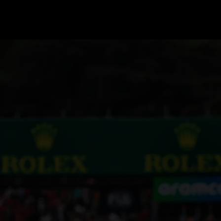
GRAND PRIX UPDATES
OVE
F1 UPDATES
FOUN
F1 KWALIFICATIES
GRAN
F1 RACES
GRAN
F1 KALENDER
F1 COUREURS KAMPIOENSCHAP