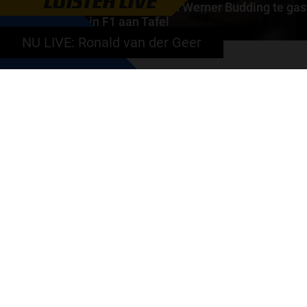
LUISTER LIVE
Daniëlle Geel en Werner Budding te gas
in F1 aan Tafel
NU LIVE: Ronald van der Geer
Daniëlle Geel, Werner Budding en Ronald Molendijk
schuiven aan in de nieuwe F1 aan Tafel. Maandag..
door
de redactie van Grand Prix Radio
GA SNEL NAAR…
Max Verstappen nieuws
Grand Prix Kwalificaties
Grand Prix Races
Grand Prix Kalender
Aanmelden nieuwsbrief