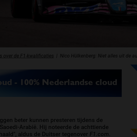
s over de F1-kwalificaties
Nico Hülkenberg: Niet alles uit de a
ggen beter kunnen presteren tijdens de
 Saoedi-Arabië. Hij noteerde de achttiende
gehaald", aldus de Duitser tegenover
F1.com
.