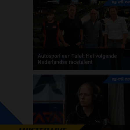
05-08-20
Autosport aan Tafel: Het volgende
Nederlandse racetalent
Hoe klim je naar te top in de racewereld? Wat is er
03-08-20
nodig om alles uit je carrière te halen? En hoe...
door
de redactie van Grand Prix Radio