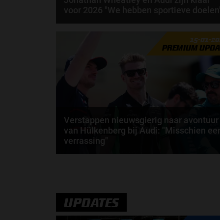
voor 2026 "We hebben sportieve doelen
Per 2026 zeggen we gedag tegen KICK Sauber en
15-01-2
hallo tegen Audi. Toch verandert er op het eerste
PREMIUM UPDA
oog...
door
Elvira Kieboom
Verstappen nieuwsgierig naar avontuur
van Hülkenberg bij Audi: "Misschien ee
verrassing"
Max Verstappen is onlangs ingegaan op het nieuwe
Formule 1-team van Audi. De Nederlander is
benieuwd...
door
Jarlo van der Vloed
UPDATES