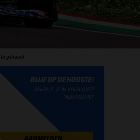
uto gehaald
BLIJF OP DE HOOGTE!
SCHRIJF JE IN VOOR ONZE
NIEUWSBRIEF
AANMELDEN