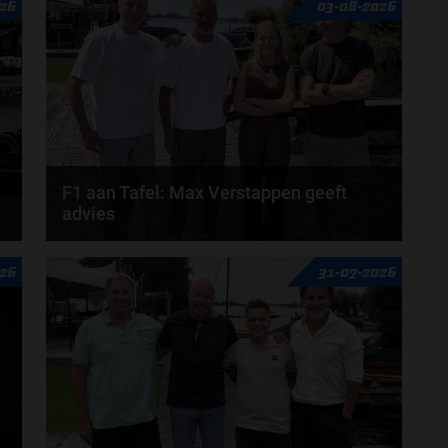
26
03-08-2026
F1 aan Tafel: Max Verstappen geeft
advies
Max Verstappen adviseert Red Bull. Gaat George
26
31-07-2026
Russell weg bij Mercedes? En moet de budgetcap...
door
de redactie van Grand Prix Radio