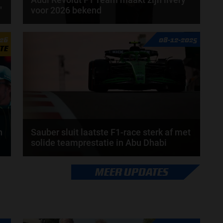
"
voor 2026 bekend
Op dit moment zijn meerdere teams bezig met de
026
08-12-2025
lancering van hun auto voor het 2026-seizoen. Zo...
TE
door
de redactie Grand Prix Radio
n
Sauber sluit laatste F1-race sterk af met
solide teamprestatie in Abu Dhabi
In hun allerlaatste race als Sauber-coureurs wisten
MEER UPDATES
Nico Hülkenberg en Gabriel Bortoleto nog één...
door
Amber Buwalda