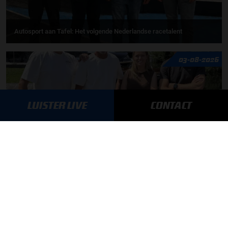
Autosport aan Tafel: Het volgende Nederlandse racetalent
03-08-2026
LUISTER LIVE
CONTACT
F1 aan Tafel: Max Verstappen geeft advies
MEER UPDATES