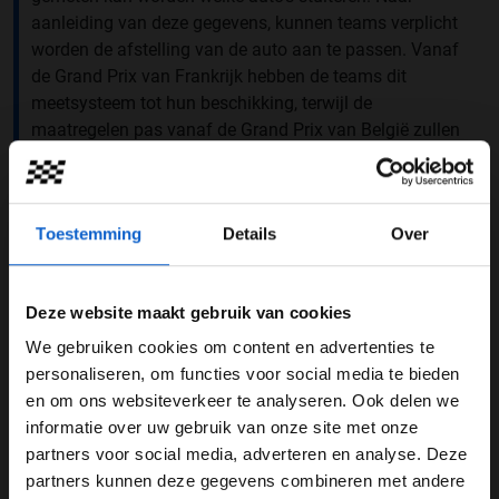
aanleiding van deze gegevens, kunnen teams verplicht
worden de afstelling van de auto aan te passen. Vanaf
de Grand Prix van Frankrijk hebben de teams dit
meetsysteem tot hun beschikking, terwijl de
maatregelen pas vanaf de Grand Prix van België zullen
gelden.
Toestemming
Details
Over
Deze website maakt gebruik van cookies
We gebruiken cookies om content en advertenties te
WELKOM BIJ GRAND PRIX RADIO
personaliseren, om functies voor social media te bieden
en om ons websiteverkeer te analyseren. Ook delen we
informatie over uw gebruik van onze site met onze
Ben je 24 jaar of ouder?
partners voor social media, adverteren en analyse. Deze
Pas je advertentie instellingen aan en klik hieronder om
partners kunnen deze gegevens combineren met andere