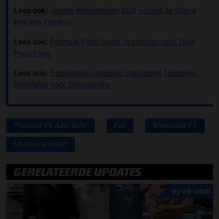
Lees ook:
Jeroen Bleekemolen blikt vooruit op Grand
Prix van Frankrijk
Lees ook:
Formule 1-test lastig te plannen voor Théo
Pourchaire
Lees ook:
Emotionele uitreiking Staatsprijs Noordrijn-
Westfalen voor Schumacher
Podcast F1 Aan Tafel
FIA
Mercedes F1
Lewis Hamilton
GERELATEERDE UPDATES
07-08-2026