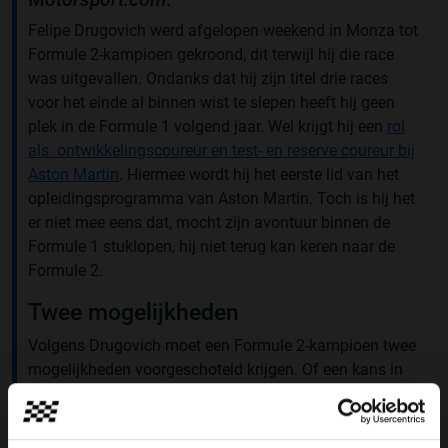
Felipe Drugovich werd afgelopen weekend in Monza tot
Formule 2-kampioen gekroond, dit terwijl hij die race
was uitgevallen. Ondanks dat hij zijn titel drie races
voor het einde al binnen wist te slepen heeft hij geen
plek in de Formule 1 volgend jaar. Wel krijgt hij een
rol
als ontwikkelingscoureur en test- en reserve coureur bij
Aston Martin
. Hiermee wordt hij het eerste lid van het
opleidingsprogramma van Aston Martin. Toch is hij het
er niet mee eens dat, mocht zijn avontuur binnen de
Formule 1 stuklopen, hij niet terug kan keren naar de
Formule 2.
Twee mogelijkheden
Volgens Drugovich moet een Formule 2-kampioen twee
mogelijkheden voorgeschoteld krijgen. Of een kans in
de Formule 1 óf nog een jaar in de Formule 2 blijven.
"Als kampioen moet je óf niet meer mogen blijven en
promotie krijgen naar de Formule 1, óf de mogelijkheid