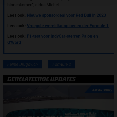
binnenkomen", aldus Michel.
Lees ook:
Nieuwe sponsordeal voor Red Bull in 2023
Lees ook:
Vroegste wereldkampioenen der Formule 1
Lees ook:
F1-test voor IndyCar-sterren Palou en
O'Ward
Felipe Drugovich
Formule 2
GERELATEERDE UPDATES
10-12-2025