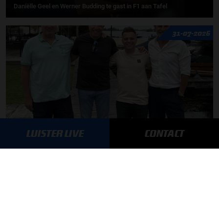
Daniëlle Geel en Werner Budding te gast in F1 aan Tafel
31-07-2026
LUISTER LIVE
CONTACT
F1 aan Tafel: De meerwaarde van Max
MEER UPDATES
BLIJF OP DE HOOGTE!