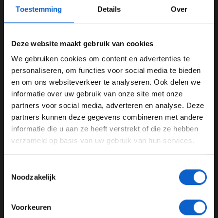
krijgen om te blijven", aldus Drugovich. Die als
Toestemming
Details
Over
voorbeeld hiervoor de Moto2 en Moto3 noemt. Zelf is
Drugovich wel aan het kijken naar andere raceklasses,
maar dat is niet zijn hoofddoel. "Zo werkt het ongeveer
Deze website maakt gebruik van cookies
in Moto2 en Moto3. Ten eerste moet veranderen dat
We gebruiken cookies om content en advertenties te
degene die kampioen wordt ook echt de kans moet
WELKOM BIJ GRAND PRIX RADIO
personaliseren, om functies voor social media te bieden
krijgen in F1. We hebben wat contacten in IndyCar
en om ons websiteverkeer te analyseren. Ook delen we
gehad, maar dat is momenteel niet het hoofddoel. We
informatie over uw gebruik van onze site met onze
Ben je 24 jaar of ouder?
proberen de Formule 1 te bereiken. Maar als ik volgend
partners voor social media, adverteren en analyse. Deze
jaar ergens anders moet racen dan in de F1, dan is dat
Pas je advertentie instellingen aan en klik hieronder om
partners kunnen deze gegevens combineren met andere
zeker een klasse om te overwegen."
door te gaan naar de website!
informatie die u aan ze heeft verstrekt of die ze hebben
verzameld op basis van uw gebruik van hun services.
Advertentie instellingen
Toon alle alcoholische drankenadvertenties (18+)
Toestemmingsselectie
Toon alle kansspelenadvertenties (24+)
Noodzakelijk
Meer informatie?
Voorkeuren