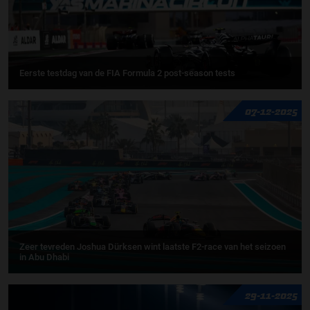
Eerste testdag van de FIA Formula 2 post-season tests
07-12-2025
Zeer tevreden Joshua Dürksen wint laatste F2-race van het seizoen
in Abu Dhabi
29-11-2025