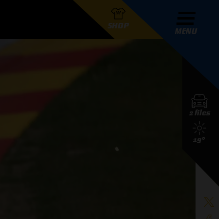
SHOP
MENU
R GRAND PRIX RADIO
2 files
DERS
19°
D PRIX RADIO TEAM
D PRIX RADIO ACTIES