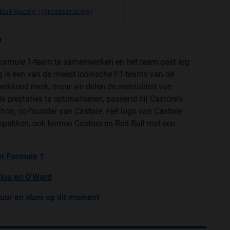
Bull Racing (@redbullracing)
"
Formule 1-team te samenwerken en het team past erg
ng is een van de meest iconische F1-teams van de
ukwekkend merk, maar we delen de mentaliteit van
restaties te optimaliseren, passend bij Castore's
eahon, co-founder van Castore. Het logo van Castore
acepakken, ook komen Castore en Red Bull met een
r Formule 1
alou en O'Ward
 vuur en vlam op dit moment