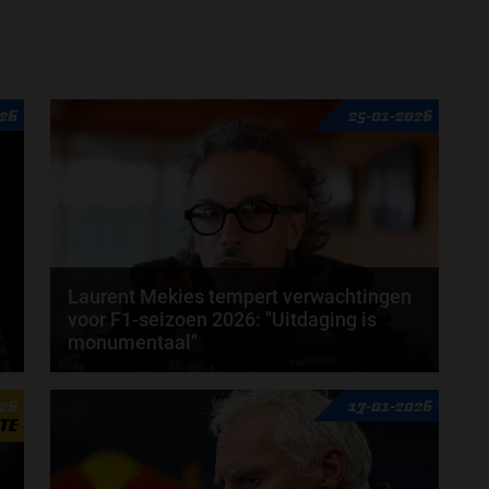
026
25-01-2026
Laurent Mekies tempert verwachtingen
voor F1-seizoen 2026: "Uitdaging is
monumentaal"
Laurent Mekies heeft zijn licht laten schijnen op het
026
17-01-2026
aanstaande Formule 1-seizoen van 2026. De...
TE
door
Jarlo van der Vloed