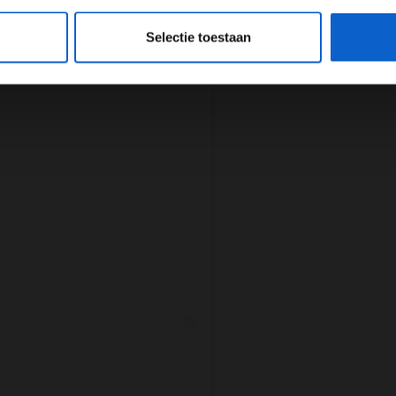
eeg ons
privacybeleid
voor meer informatie over gegevensgebruik en -bes
Selectie toestaan