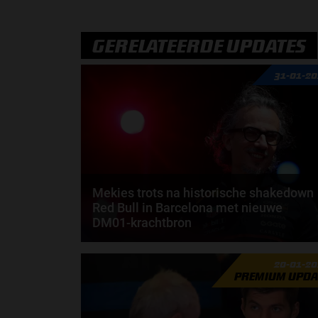
GERELATEERDE UPDATES
31-01-2
Mekies trots na historische shakedown
Red Bull in Barcelona met nieuwe
DM01-krachtbron
Laurent Mekies kijkt met een tevreden gevoel terug
20-01-2
op de shakedown die Red Bull Racing afgelopen...
PREMIUM UPDA
door
Shakyra van den Heuvel