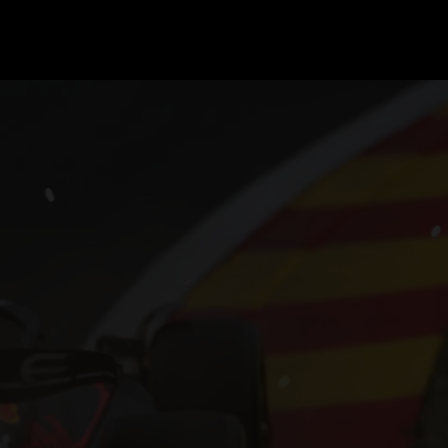
GRAND PRIX UPDATES
OVE
F1 UPDATES
FOUN
F1 KWALIFICATIES
GRAN
F1 RACES
GRAN
F1 KALENDER
F1 COUREURS KAMPIOENSCHAP