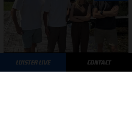
F1 aan Tafel: Max Verstappen geeft advies
LUISTER LIVE
CONTACT
MEER UPDATES
BLIJF OP DE HOOGTE!
SCHRIJF JE IN VOOR ONZE NIEUWSBRIEF