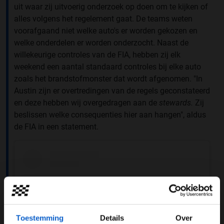
uit waar zij uitvoerig onderzoek op doen om te kijken of
alles volgens het regelement gaat. De teams weten
voorafgaand niet welke auto's er worden gekozen en
welke onderdelen er worden onderzocht. Naast de
willekeurige controles van de FIA, hebben zij elk
weekend een aantal standaard controles bij elke auto
zoals het brandstofmonster dat wordt afgenomen. "In
Austin zijn er overtredingen van de regels geconstateerd
en deze hebben wij overgedragen aan de
stewards.
Zij
beslissen welke consequenties hier aan hangen", aldus
de FIA in een statement.
Toestemming
Details
Over