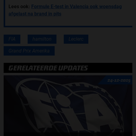
Lees ook:
Formule E-test in Valencia ook woensdag
afgelast na brand in pits
FIA
hamilton
Leclerc
Grand Prix Amerika
GERELATEERDE UPDATES
24-12-2025