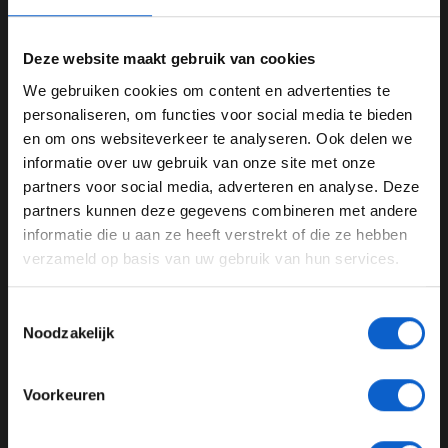
Deze website maakt gebruik van cookies
We gebruiken cookies om content en advertenties te
WELKOM BIJ GRAND PRIX RADIO
personaliseren, om functies voor social media te bieden
Dit bericht op Instagram bekijken
en om ons websiteverkeer te analyseren. Ook delen we
informatie over uw gebruik van onze site met onze
Ben je 24 jaar of ouder?
partners voor social media, adverteren en analyse. Deze
Pas je advertentie instellingen aan en klik hieronder om
partners kunnen deze gegevens combineren met andere
door te gaan naar de website!
informatie die u aan ze heeft verstrekt of die ze hebben
verzameld op basis van uw gebruik van hun services.
Advertentie instellingen
Toon alle alcoholische drankenadvertenties (18+)
Toestemmingsselectie
Toon alle kansspelenadvertenties (24+)
Noodzakelijk
Meer informatie?
Een bericht gedeeld door FORMULA 1® (@f1)
Voorkeuren