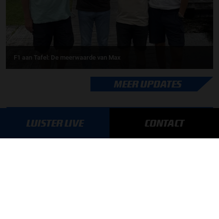
F1 aan Tafel: De meerwaarde van Max
MEER UPDATES
LUISTER LIVE
CONTACT
BLIJF OP DE HOOGTE!
SCHRIJF JE IN VOOR ONZE NIEUWSBRIEF