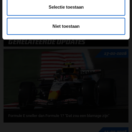
Selectie toestaan
Gianpiero Lambiase
Max Verstappen
Red Bull Racing
Niet toestaan
GERELATEERDE UPDATES
17-02-2026
Formule E sneller dan Formule 1? "Dat zou een blamage zijn"
11-02-2026