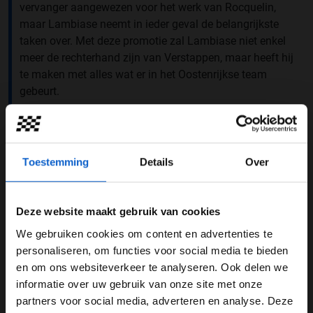
vervanger aangewezen voor het werk van Rocquelin,
maar Lambiase neemt in ieder geval de belangrijkste
taken over. Met deze promotie zal Lambiase niet enkel
meer de rechterhand zijn van Verstappen, maar heeft hij
te maken met alles wat er in het Oostenrijkse team
gebeurt.
Toestemming
Details
Over
Deze website maakt gebruik van cookies
We gebruiken cookies om content en advertenties te
WELKOM BIJ GRAND PRIX RADIO
personaliseren, om functies voor social media te bieden
en om ons websiteverkeer te analyseren. Ook delen we
informatie over uw gebruik van onze site met onze
Ben je 24 jaar of ouder?
partners voor social media, adverteren en analyse. Deze
Pas je advertentie instellingen aan en klik hieronder om