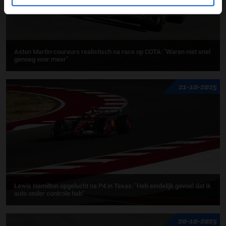
Aston Martin-coureurs realistisch na race op COTA: ''Waren niet snel
genoeg voor meer''
21-10-2025
Lewis Hamilton opgelucht na P4 in Texas: ''Heb eindelijk gevoel dat ik
auto onder controle heb''
20-10-2025