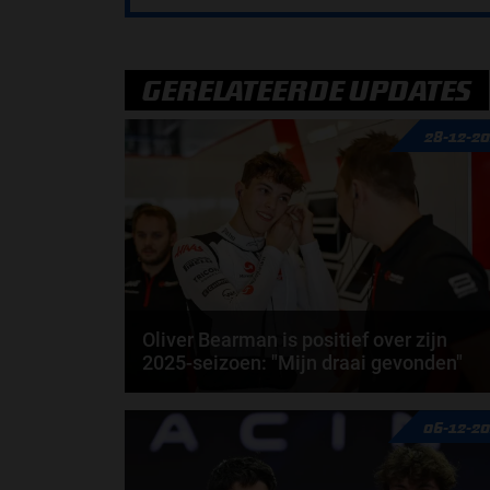
GERELATEERDE UPDATES
28-12-2
Oliver Bearman is positief over zijn
2025-seizoen: "Mijn draai gevonden"
We hadden in 2025 een flink aantal rookies. Eén
06-12-2
daarvan was Haas-coureur Oliver Bearman. Dit
jaar...
door
Elvira Kieboom