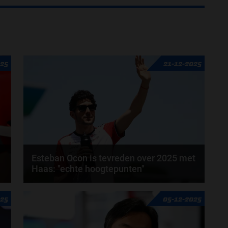
025
21-12-2025
Esteban Ocon is tevreden over 2025 met
Haas: "echte hoogtepunten"
Meer dan de helft van de 2026-coureurs rijdt al meer
025
05-12-2025
dan 5 jaar mee binnen de Formule 1. Esteban...
door
Elvira Kieboom