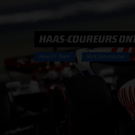
PODCASTS
HAAS-COUREURS ONT
HOE TE BELUISTEREN?
PODCAST PRESENTATOREN
Haas F1 Team
Mick Schumacher
PODCAST F1 AAN TAFEL
PODCAST AUTOSPORT AAN TAFEL