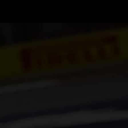
GRAND PRIX UPDATES
OVE
F1 UPDATES
FOUN
F1 KWALIFICATIES
GRAN
F1 RACES
GRAN
F1 KALENDER
F1 COUREURS KAMPIOENSCHAP