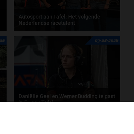
Autosport aan Tafel: Het volgende
Nederlandse racetalent
Hoe klim je naar te top in de racewereld? Wat is er
26
03-08-2026
nodig om alles uit je carrière te halen? En hoe...
door
de redactie van Grand Prix Radio
Daniëlle Geel en Werner Budding te gast
in F1 aan Tafel
Daniëlle Geel, Werner Budding en Ronald Molendijk
MEER UPDATES
schuiven aan in de nieuwe F1 aan Tafel. Maandag...