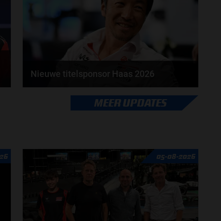
Nieuwe titelsponsor Haas 2026
h
Haas heeft donderdag 4 december bekend gemaakt
MEER UPDATES
dat TOYOTA GAZOO Racing (TGR) de nieuwe
titelsponsor...
door
Fenna van Loon
26
05-08-2026