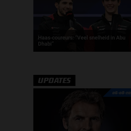
Haas-coureurs: “Veel snelheid in Abu
Dhabi”
Esteban Ocon en Oliver Bearman kwalificeerden zic
als achtste en als elfde voor de Grand Prix van...
door
Tim Koenders
UPDATES
06-08-20