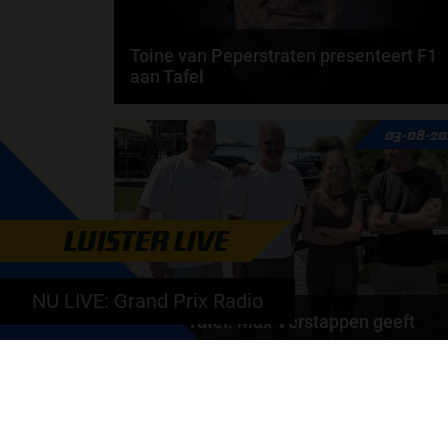
Toine van Peperstraten presenteert F1
aan Tafel
Rob van Someren, Beitske Visser en Frans
03-08-20
Verschuur schuiven aan in de nieuwe F1 aan Tafel.
Iedere...
door
Tim Koenders
LUISTER LIVE
NU LIVE: Grand Prix Radio
F1 aan Tafel: Max Verstappen geeft
advies
Max Verstappen adviseert Red Bull. Gaat George
Russell weg bij Mercedes? En moet de budgetcap...