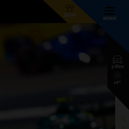
SHOP
MENU
R GRAND PRIX RADIO
5 files
DERS
18°
D PRIX RADIO TEAM
D PRIX RADIO ACTIES