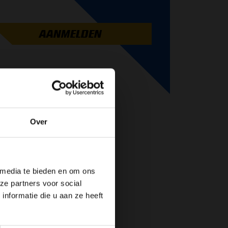
AANMELDEN
Over
de website!
 media te bieden en om ons
ze partners voor social
nformatie die u aan ze heeft