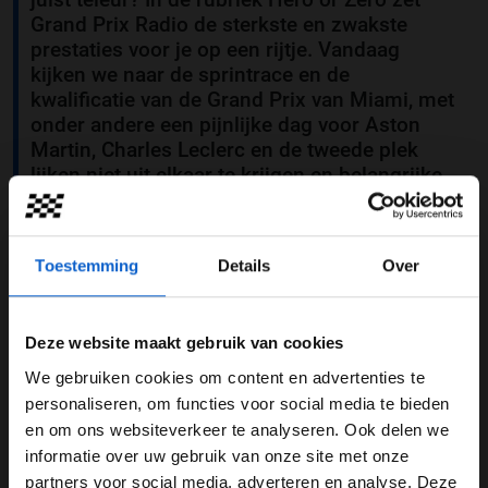
Grand Prix Radio de sterkste en zwakste
prestaties voor je op een rijtje. Vandaag
kijken we naar de sprintrace en de
kwalificatie van de Grand Prix van Miami, met
onder andere een pijnlijke dag voor Aston
Martin, Charles Leclerc en de tweede plek
lijken niet uit elkaar te krijgen en belangrijke
punten voor VCARB.
Toestemming
Details
Over
Grand Prix Miami
Hero or Zero
sprintrace
kwalificatie
Deze website maakt gebruik van cookies
We gebruiken cookies om content en advertenties te
GERELATEERDE UPDATES
WELKOM BIJ GRAND PRIX RADIO
personaliseren, om functies voor social media te bieden
07-12-2025
en om ons websiteverkeer te analyseren. Ook delen we
informatie over uw gebruik van onze site met onze
Ben je 24 jaar of ouder?
partners voor social media, adverteren en analyse. Deze