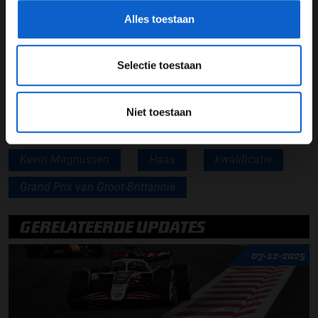
kostte ons Q2
Alles toestaan
Lees ook:
Daniel Ricciardo: Het kan morgen alleen
maar beter
Selectie toestaan
Lees ook:
Valtteri Bottas: Het ging steeds slechter
Niet toestaan
Kevin Magnussen
Haas
kwalificatie
Grand Prix van Groot-Brittannië
GERELATEERDE UPDATES
07-12-2025