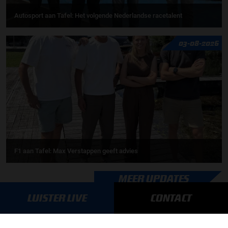
Autosport aan Tafel: Het volgende Nederlandse racetalent
03-08-2026
F1 aan Tafel: Max Verstappen geeft advies
MEER UPDATES
LUISTER LIVE
CONTACT
BLIJF OP DE HOOGTE!