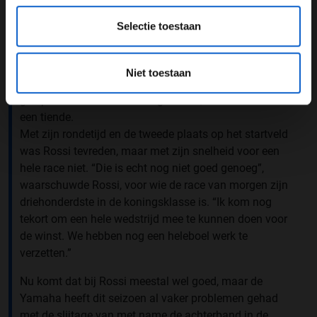
Marquez kon komen. Het scheelde een haar of hij was
Selectie toestaan
nog sneller geweest dan zijn rivaal uit Spanje. Op
driekwart van zijn ronde lag de Italiaan op
polepositionkoers, maar in de laatste sector voorkwam
Niet toestaan
een spinnend achterwiel dat Rossi de eerste startplaats
greep. Het verschil was marginaal: 0,084 – minder dan
een tiende.
Met zijn rondetijd en de tweede plaats op het startveld
was Rossi tevreden, maar met zijn snelheid voor een
hele race niet. “Die is echt nog niet goed genoeg”,
waarschuwde Rossi, voor wie de race van morgen zijn
driehonderdste in de koningsklasse is. “Ik kom nog
tekort om een hele wedstrijd mee te kunnen doen voor
de winst. We hebben nog een heleboel werk te
verzetten.”
Nu komt dat bij Rossi meestal wel goed, maar de
Yamaha heeft dit seizoen al vaker problemen gehad
met de slijtage van met name de achterband in de