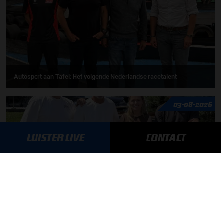
Autosport aan Tafel: Het volgende Nederlandse racetalent
03-08-2026
LUISTER LIVE
CONTACT
F1 aan Tafel: Max Verstappen geeft advies