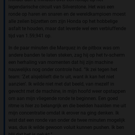
legendarische circuit van Silverstone. Het was een
ronde op haren en snaren en de wereldkampioen moest
alle zeilen bijzetten om zijn Honda op het hobbelige
asfalt te houden, maar dat leverde wel een verbluffende
tijd van 1.59,941 op.
In de paar minuten die Marquez in de pitbox was om
andere banden te laten steken, zag hij op het tv-scherm
een herhaling van momenten dat hij zijn machine
nauwelijks nog onder controle had. “Ik zei tegen het
team: ‘Zet alsjeblieft die tv uit, want ik kan het niet
aanzien’. Ik wilde niet met dat beeld, van mezelf in
gevecht met de machine, in mijn hoofd weer opstappen
om aan mijn vliegende ronde te beginnen. Een goed
ritme is hier zo belangrijk en die beelden haalden me uit
mijn concentratie omdat ik erover na ging denken. Ik
wist dat een ronde van onder de twee minuten mogelijk
was, dus ik wilde gewoon voluit kunnen pushen. Ik ben
blij dat het is gelukt.”