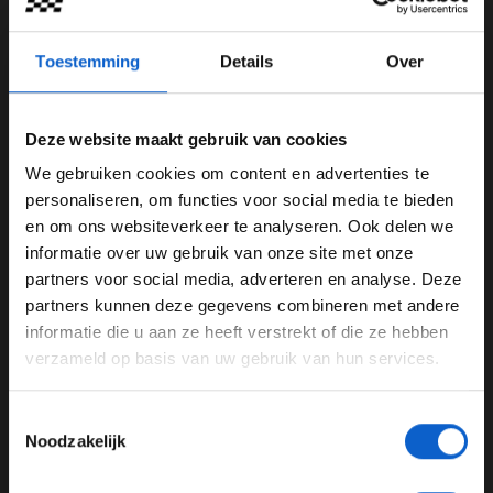
seizoensfinale gaan.
Drive to Survive Season 4: The Official Trailer 👀
Toestemming
Details
Over
Full series lands on
@netflix
*this Friday* March 11 🍿
Deze website maakt gebruik van cookies
#F1
#DriveToSurvive
pic.twitter.com/Dddzv0a4Fu
We gebruiken cookies om content en advertenties te
— Formula 1 (@F1)
March 9, 2022
WELKOM BIJ GRAND PRIX RADIO
personaliseren, om functies voor social media te bieden
Rivaliteit
en om ons websiteverkeer te analyseren. Ook delen we
informatie over uw gebruik van onze site met onze
Ben je 24 jaar of ouder?
Naast de titelstrijd tussen Red Bull en Mercedes, zijn er
partners voor social media, adverteren en analyse. Deze
'momenten van spanning' tussen McLaren coureurs
Pas je advertentie instellingen aan en klik hieronder om
partners kunnen deze gegevens combineren met andere
Lando Norris en Daniel Ricciardo te zien. "Ik voel geen
door te gaan naar de website!
informatie die u aan ze heeft verstrekt of die ze hebben
medelijden met hem, waarom zou ik?" klinkt Norris na
verzameld op basis van uw gebruik van hun services.
Advertentie instellingen
zijn podium in Monaco.
Toon alle alcoholische drankenadvertenties (18+)
Ook kan geen Drive to Survive-trailer zonder één van
Toestemmingsselectie
Toon alle kansspelenadvertenties (24+)
Noodzakelijk
zijn grootste sterren, Guenther Steiner. "Je weet dat ik
van een beetje controverse hou." eindigt de teambaas
Meer informatie?