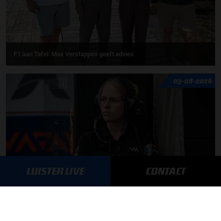
F1 aan Tafel: Max Verstappen geeft advies
03-08-2026
LUISTER LIVE
CONTACT
Daniëlle Geel en Werner Budding te gast in F1 aan Tafel
MEER UPDATES