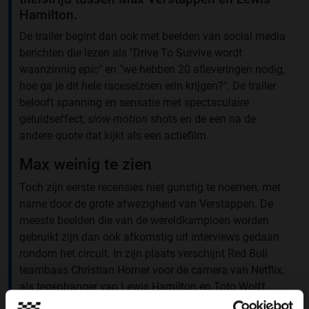
Hamilton.
De trailer begint dan ook met beelden van social media
berichten die lezen als "Drive To Survive wordt
waanzinnig
epic
" en "we hebben 20 afleveringen nodig,
hoe ga je dit hele raceseizoen erin krijgen?". De trailer
belooft spanning en sensatie met spectaculaire
geluidseffect,
slow-motion
shots en de een na de
andere quote dat kijkt als een actiefilm.
Max weinig te zien
Toch zijn eerste recensies niet gunstig te noemen, met
name door de grote afwezigheid van Verstappen. De
meeste beelden die van de wereldkampioen worden
gebruikt zijn dan ook afkomstig uit interviews gedaan
rondom het circuit. In zijn plaats verschijnt Red Bull
teambaas Christian Horner voor de camera van Netflix,
als tegenhanger van Lewis Hamilton en Toto Wolff.
Vooral de laatste twee afleveringen zullen over de