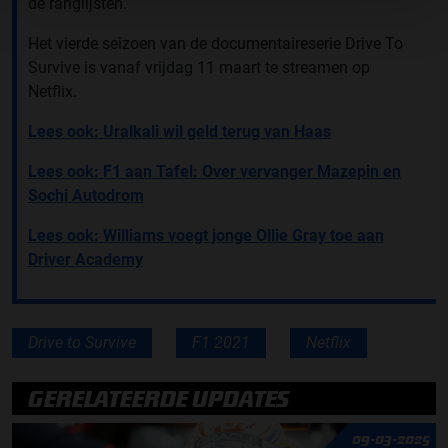
de ranglijsten.
Het vierde seizoen van de documentaireserie Drive To
Survive is vanaf vrijdag 11 maart te streamen op
Netflix.
Lees ook: Uralkali wil geld terug van Haas
Lees ook: F1 aan Tafel: Over vervanger Mazepin en
Sochi Autodrom
Lees ook: Williams voegt jonge Ollie Gray toe aan
Driver Academy
Drive to Survive
F1 2021
Netflix
GERELATEERDE UPDATES
09-03-2025