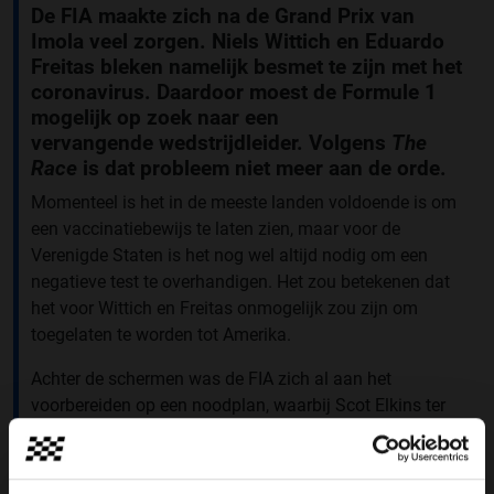
De FIA maakte zich na de Grand Prix van
Imola veel zorgen. Niels Wittich en Eduardo
Freitas bleken namelijk besmet te zijn met het
coronavirus. Daardoor moest de Formule 1
mogelijk op zoek naar een
vervangende
wedstrijdleider. Volgens
The
Race
is dat probleem niet meer aan de orde.
Momenteel is het in de meeste landen voldoende is om
een vaccinatiebewijs te laten zien, maar voor de
Verenigde Staten is het nog wel altijd nodig om een
negatieve test te overhandigen. Het zou betekenen dat
het voor Wittich en Freitas onmogelijk zou zijn om
toegelaten te worden tot Amerika.
Achter de schermen was de FIA zich al aan het
voorbereiden op een noodplan, waarbij Scot Elkins ter
sprake kwam als mogelijke vervanger. Dat blijkt echter
niet nodig te zijn, zo stelt
The Race
. Eind vorige week
testte Wittich naar verluidt negatief, waardoor hij in