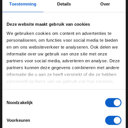
Toestemming
Details
Over
staat is om het raceweekend in Miami te leiden.
Freitas ontbreekt
Deze website maakt gebruik van cookies
Freitas zal waarschijnlijk niet aanwezig zijn tijdens de
GP om zich klaar te maken voor de World Endurance
We gebruiken cookies om content en advertenties te
WELKOM BIJ GRAND PRIX RADIO
Championship in Spa. Het betekent dat Colin Haywood
personaliseren, om functies voor social media te bieden
volgend weekend de plaatsvervanger van Wittich is.
en om ons websiteverkeer te analyseren. Ook delen we
informatie over uw gebruik van onze site met onze
Ben je 24 jaar of ouder?
Lees ook:
Rinus VeeKay snelt naar pole in Barber
partners voor social media, adverteren en analyse. Deze
Pas je advertentie instellingen aan en klik hieronder om
partners kunnen deze gegevens combineren met andere
Lees ook:
Vandoorne wint ePrix Monaco, geen
door te gaan naar de website!
informatie die u aan ze heeft verstrekt of die ze hebben
podium Nederlanders
verzameld op basis van uw gebruik van hun services.
Advertentie instellingen
Lees ook:
John Watson: Als Hamilton niet kan winnen,
Toon alle alcoholische drankenadvertenties (18+)
stopt hij
Toestemmingsselectie
Toon alle kansspelenadvertenties (24+)
Noodzakelijk
Meer informatie?
Niels Wittich
FIA
Voorkeuren