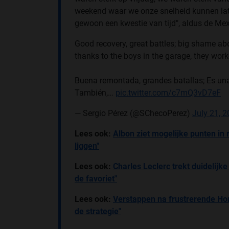
weekend waar we onze snelheid kunnen laten 
gewoon een kwestie van tijd", aldus de Me
Good recovery, great battles; big shame abou
thanks to the boys in the garage, they work
Buena remontada, grandes batallas; Es una 
También,…
pic.twitter.com/c7mQ3vD7eF
— Sergio Pérez (@SChecoPerez)
July 21, 
Lees ook:
Albon ziet mogelijke punten in
liggen"
Lees ook:
Charles Leclerc trekt duidelijk
de favoriet"
Lees ook:
Verstappen na frustrerende Ho
de strategie"