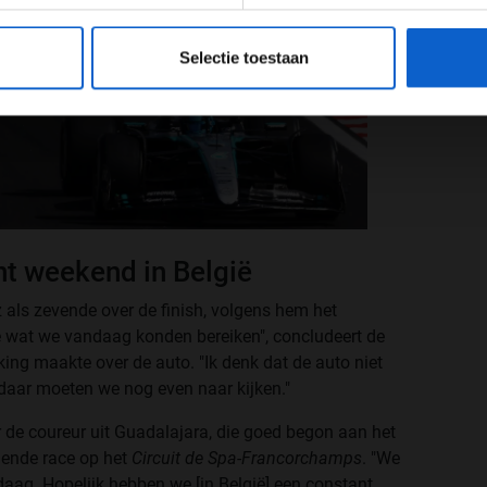
eeg ons
privacybeleid
voor meer informatie over gegevensgebruik en -bes
Selectie toestaan
nt weekend in België
 als zevende over de finish, volgens hem het
 wat we vandaag konden bereiken", concludeert de
ng maakte over de auto. "Ik denk dat de auto niet
daar moeten we nog even naar kijken."
r de coureur uit Guadalajara, die goed begon aan het
gende race op het
Circuit de Spa-Francorchamps
. "We
daag. Hopelijk hebben we [in België] een constant