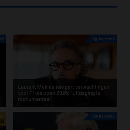
026
25-01-2026
Laurent Mekies tempert verwachtingen
voor F1-seizoen 2026: "Uitdaging is
monumentaal"
Laurent Mekies heeft zijn licht laten schijnen op het
026
17-01-2026
aanstaande Formule 1-seizoen van 2026. De...
TE