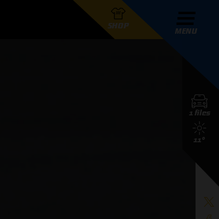
SHOP
MENU
R GRAND PRIX RADIO
1 files
DERS
11°
D PRIX RADIO TEAM
D PRIX RADIO ACTIES