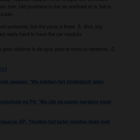
zien. Het positieve is dat de snelheid er is, het is
xicaan.
t yesterday, but the pace is there. 💪 Also, big
ed really hard to have the car ready👍
gran lástima lo de ayer, pero el ritmo lo tenemos. 💪
2024
 rook opgaan: "We hebben het strategisch laten
e conclusie na P4: "We zijn op papier nergens meer
ngaarse GP: "Hadden het beter moeten doen met