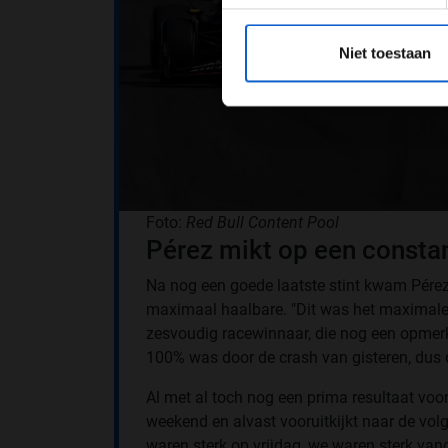
*Raadpl
Niet toestaan
Foto:
Red Bull Content Pool
Pérez mikt op een consta
Na nog een goede laatste stint kwam Pérez
maximaal haalbare. "Dit was het maximale
zesvoudig racewinnaar, die nog een opmerki
100% was door de crash van gisteren, dus 
Al met al toch nog een prima resultaat voo
weekend en alvast vooruitkijkt naar de vol
waren sterk op vrijdag, we waren sterk van