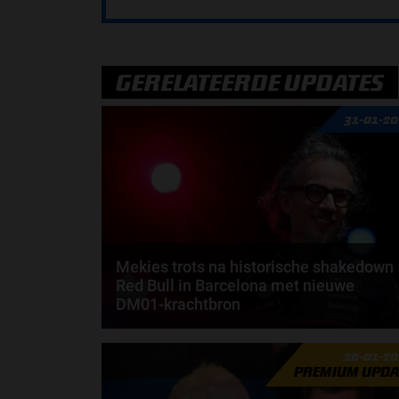
GERELATEERDE UPDATES
31-01-2
Mekies trots na historische shakedown
Red Bull in Barcelona met nieuwe
DM01-krachtbron
Laurent Mekies kijkt met een tevreden gevoel terug
20-01-2
op de shakedown die Red Bull Racing afgelopen...
PREMIUM UPDA