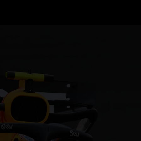
GRAND PRIX UPDATES
OVE
F1 UPDATES
FOUN
F1 KWALIFICATIES
GRAN
F1 RACES
GRAN
F1 KALENDER
F1 COUREURS KAMPIOENSCHAP