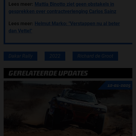
Lees meer:
Mattia Binotto ziet geen obstakels in
gesprekken over contractverlenging Carlos Sainz
Lees meer:
Helmut Marko: "Verstappen nu al beter
dan Vettel"
Dakar Rally
2022
Richard de Groot
GERELATEERDE UPDATES
12-01-2025