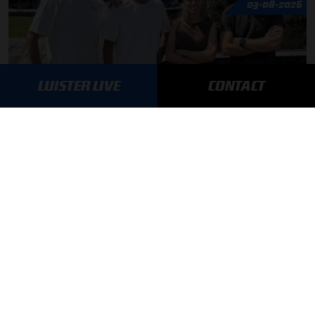
03-08-2026
LUISTER LIVE
CONTACT
F1 aan Tafel: Max Verstappen geeft advies
MEER UPDATES
BLIJF OP DE HOOGTE!
SCHRIJF JE IN VOOR ONZE NIEUWSBRIEF