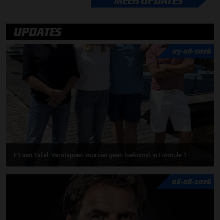
MEER UPDATES
UPDATES
07-08-2026
F1 aan Tafel: Verstappen voorziet geen toekomst in Formule 1
06-08-2026