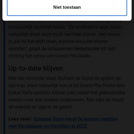
ongeveer 87 kilometer per uur door alle
Niet toestaan
omstandigheden. Dat is serieus snel."
Een truck kan dan wel snel zijn, maar het belangrijkste
is natuurlijk de finish halen. "De snelheid is leuk, maar
natuurlijk moet onze truck wel heel blijven. Het mooie
is, als hij het blijft doen, kunnen we jullie blijven
updaten",
grapt de ontspannen Nederlander tot slot
richting het adres van Grand Prix Radio.
Up-to-date blijven
Met die uitsmijter slaat Richard de Groot de spijker op
zijn kop, want natuurlijk kun je bij Grand Prix Radio elke
Dakar Rally-
updates
blijven zien, naast het gebruikelijke
nieuws over alle andere raceklassen. Mis niks en houdt
de website en app in de gaten!
Lees meer:
Esteban Ocon hoopt te kunnen vechten
met Verstappen en Hamilton in 2022