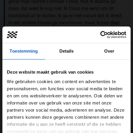
geval mijn laatste Formule 1-race. Wat ik daarna ga
doen, dat weet ik nog niet. Ik focus me eerst om dit
hoofdstuk af te sluiten. Ik ga er niet vanuit dat ik direct
in een andere klasse ga verschijnen, maar ik kan daar
nog geen ja of nee op zeggen."
Toestemming
Details
Over
Deze website maakt gebruik van cookies
We gebruiken cookies om content en advertenties te
WELKOM BIJ GRAND PRIX RADIO
personaliseren, om functies voor social media te bieden
en om ons websiteverkeer te analyseren. Ook delen we
informatie over uw gebruik van onze site met onze
Ben je 24 jaar of ouder?
partners voor social media, adverteren en analyse. Deze
Pas je advertentie instellingen aan en klik hieronder om
partners kunnen deze gegevens combineren met andere
door te gaan naar de website!
Grote veranderingen
informatie die u aan ze heeft verstrekt of die ze hebben
verzameld op basis van uw gebruik van hun services.