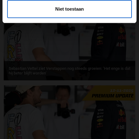
27-11-2025
Niet toestaan
Sebastian Vettel ziet Verstappen nog steeds groeien: ‘Het enge is dat
hij beter blijft worden’
12-11-2025
PREMIUM UPDATE