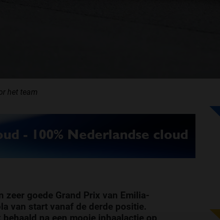
or het team
n zeer goede Grand Prix van Emilia-
 van start vanaf de derde positie.
ek behaald na een mooie inhaalactie op