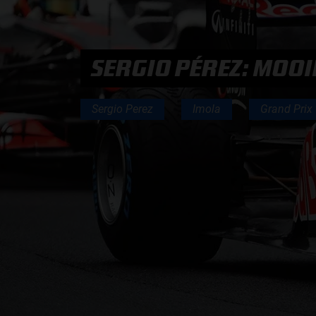
PODCASTS
SERGIO PÉREZ: MOOI
HOE TE BELUISTEREN?
Sergio Perez
Imola
Grand Prix
PODCAST PRESENTATOREN
PODCAST F1 AAN TAFEL
PODCAST AUTOSPORT AAN TAFEL