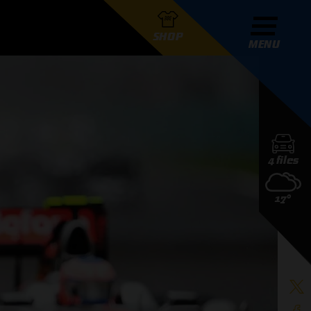
SHOP
MENU
R GRAND PRIX RADIO
4 files
DERS
17°
D PRIX RADIO TEAM
D PRIX RADIO ACTIES