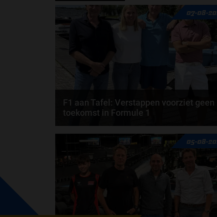
07-08-20
F1 aan Tafel: Verstappen voorziet geen
toekomst in Formule 1
Max Verstappen wil géén Formule 1-team, de FIA e
05-08-20
de motorfabrikanten zaten niet op één lijn en...
door
de redactie van Grand Prix Radio