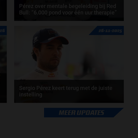
Pérez over mentale begeleiding bij Red
Bull: “6.000 pond voor één uur therapie”
Sergio Pérez heeft een bijzonder verhaal gedeeld
26
26-11-2025
over de mentale ondersteuning die hij kreeg...
door
Sophie Boelhouwers
Sergio Pérez keert terug met de juiste
instelling
Cadillac kijkt met vertrouwen vooruit na de eerste
MEER UPDATES
test van Sergio Pérez. De Mexicaan maakte in...
door
Cas van de Veerdonk