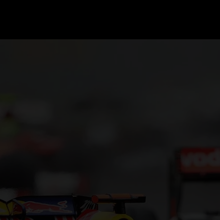
GRAND PRIX UPDATES
OVE
F1 UPDATES
FOUN
F1 KWALIFICATIES
GRAN
F1 RACES
GRAN
F1 KALENDER
F1 COUREURS KAMPIOENSCHAP