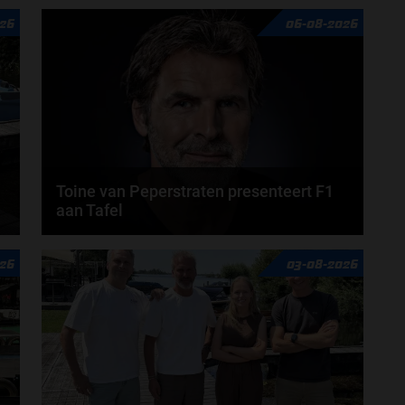
26
06-08-2026
Toine van Peperstraten presenteert F1
aan Tafel
n
Rob van Someren, Beitske Visser en Frans
26
03-08-2026
Verschuur schuiven aan in de nieuwe F1 aan Tafel.
Iedere...
door
Tim Koenders