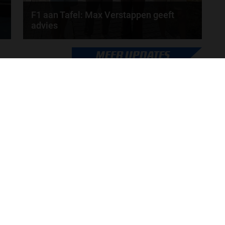
F1 aan Tafel: Max Verstappen geeft
advies
Max Verstappen adviseert Red Bull. Gaat George
MEER UPDATES
Russell weg bij Mercedes? En moet de budgetcap...
door
de redactie van Grand Prix Radio
ONLINE RADIO LUISTEREN
Luisteren naar Grand Prix Radio
Ov
Luisteren naar Grand Prix Classics
Fo
Luisteren naar Grand Prix Dance
Ac
Hoe te beluisteren?