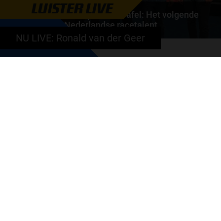
LUISTER LIVE
Autosport aan Tafel: Het volgende
Nederlandse racetalent
NU LIVE: Ronald van der Geer
Hoe klim je naar te top in de racewereld? Wat is er
nodig om alles uit je carrière te halen? En hoe...
door
de redactie van Grand Prix Radio
GA SNEL NAAR…
Max Verstappen nieuws
Grand Prix Kwalificaties
Grand Prix Races
Grand Prix Kalender