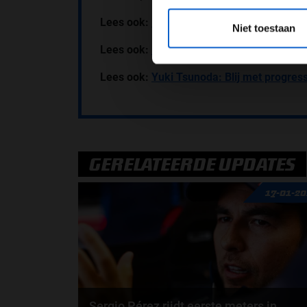
*Raadpl
Lees ook:
Pierre Gasly: Zhou had meer r
Niet toestaan
Lees ook:
Roman Stanek wint spannende 
Lees ook:
Yuki Tsunoda: Blij met progres
GERELATEERDE UPDATES
17-01-2
Sergio Pérez rijdt eerste meters in