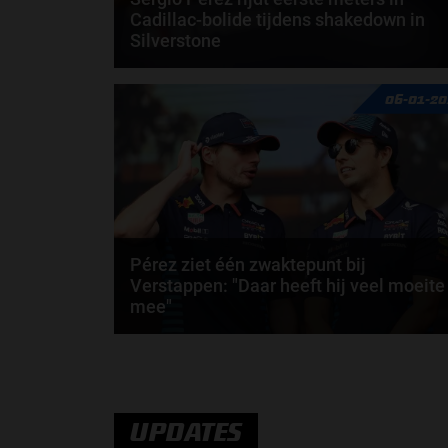
Cadillac-bolide tijdens shakedown in
Silverstone
Tijdens een shakedown op het iconische circuit van
06-01-20
Silverstone heeft het Formule 1-team van Cadillac...
door
Amber Buwalda
Pérez ziet één zwaktepunt bij
Verstappen: "Daar heeft hij veel moeite
mee"
Sergio Pérez erkent in een podcast de kwaliteiten
van zijn voormalig teamgenoot, Max Verstappen...
door
Jarlo van der Vloed
UPDATES