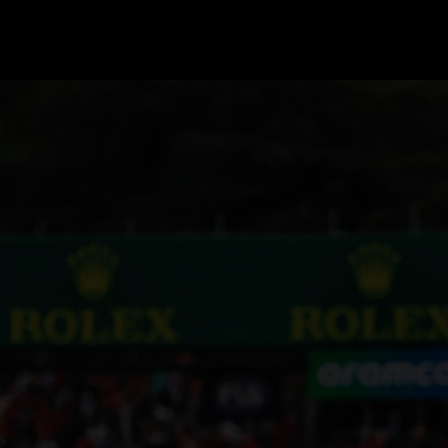
GRAND PRIX UPDATES
OVE
F1 UPDATES
FOUN
F1 KWALIFICATIES
GRAN
F1 RACES
GRAN
F1 KALENDER
F1 COUREURS KAMPIOENSCHAP