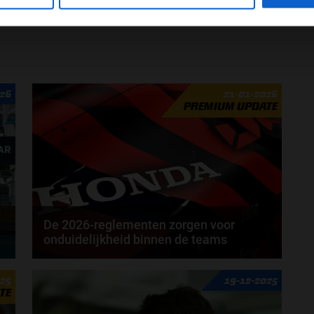
026
21-01-2026
PREMIUM UPDATE
De 2026-reglementen zorgen voor
onduidelijkheid binnen de teams
Van Red Bull naar Aston Martin, dat is de route die
025
19-12-2025
Honda per 2026 zal gaan bewandelen. En
TE
ondanks...