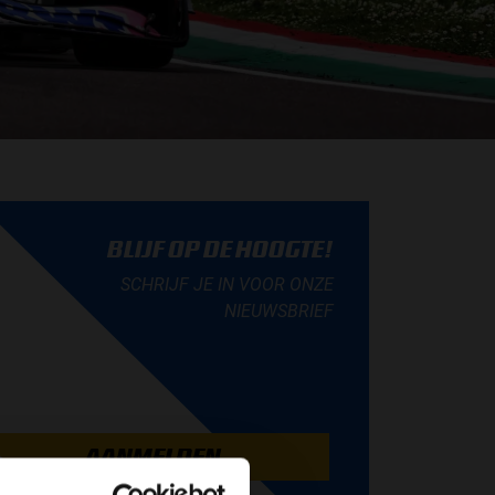
BLIJF OP DE HOOGTE!
SCHRIJF JE IN VOOR ONZE
NIEUWSBRIEF
AANMELDEN