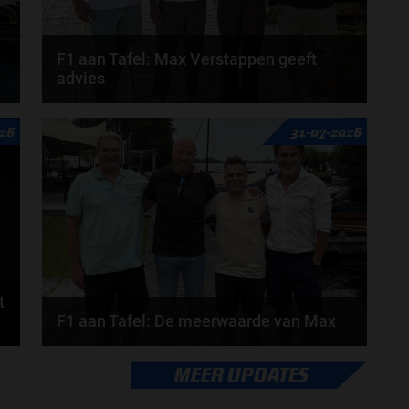
F1 aan Tafel: Max Verstappen geeft
advies
Max Verstappen adviseert Red Bull. Gaat George
26
31-07-2026
Russell weg bij Mercedes? En moet de budgetcap...
door
de redactie van Grand Prix Radio
t
F1 aan Tafel: De meerwaarde van Max
Geen enkele sensor kan wat Max Verstappen voelt,
MEER UPDATES
.
Formule 1-CEO Stefano Domenicali zorgt voor...