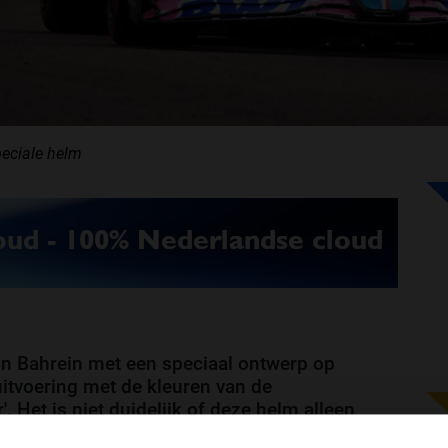
speciale helm
t in Bahrein met een speciaal ontwerp op
uitvoering met de kleuren van de
. Het is niet duidelijk of deze helm alleen
 Vettel deze helm voor langere tijd zal