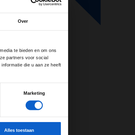
Over
de website!
 media te bieden en om ons
ze partners voor social
nformatie die u aan ze heeft
Marketing
cherming.
Alles toestaan