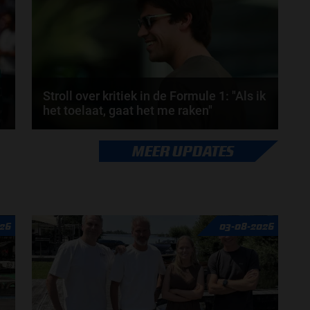
door
Elvira Kieboom
Stroll over kritiek in de Formule 1: "Als ik
het toelaat, gaat het me raken"
Lance Stroll rijdt inmiddels al sinds 2017 in de
MEER UPDATES
Formule 1 en heeft in die periode geleerd hoe hij...
door
Sophie Boelhouwers
26
03-08-2026