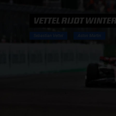
PODCASTS
VETTEL RIJDT WINTER
HOE TE BELUISTEREN?
Sebastian Vettel
Aston Martin
PODCAST PRESENTATOREN
PODCAST F1 AAN TAFEL
PODCAST AUTOSPORT AAN TAFEL