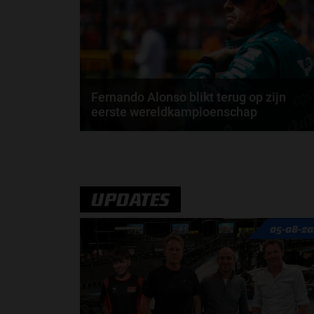
door
Sophie Boelhouwers
Fernando Alonso blikt terug op zijn
eerste wereldkampioenschap
In 2005 wist Fernando Alonso zijn eerste
wereldkampioenschap binnen te halen. Nu, 20 jaar
later...
door
Elvira Kieboom
UPDATES
05-08-20