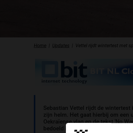
Home
Updates
Vettel rijdt wintertest met 
Sebastian Vettel rijdt de wintertes
zijn helm. Het gaat hierbij om een 
Oekraïense vlag en de tekst 'No War'
bedoeld is voor de testdagen, of dat