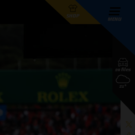
SHOP
MENU
R GRAND PRIX RADIO
20 files
DERS
21°
D PRIX RADIO TEAM
D PRIX RADIO ACTIES