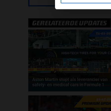
GERELATEERDE UPDATES
21-01-2
Aston Martin stopt als leverancier van
safety- en medical cars in Formule 1
Aston Martin zal vanaf het Formule 1-seizoen 2026
31-12-2
niet langer actief zijn als leverancier van de...
PREMIUM UPDA