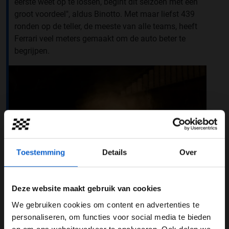
eerste weet op te lossen, begint dit seizoen met een
groot voordeel", aldus Binotto. Met maar liefst 439
ronden op de teller, de meeste van alle teams, heeft
Ferrari veel meters gemaakt om de auto beter te
begrijpen.
Toestemming
Details
Over
Deze website maakt gebruik van cookies
We gebruiken cookies om content en advertenties te
Nabootsen lastig
WELKOM BIJ GRAND PRIX RADIO
personaliseren, om functies voor social media te bieden