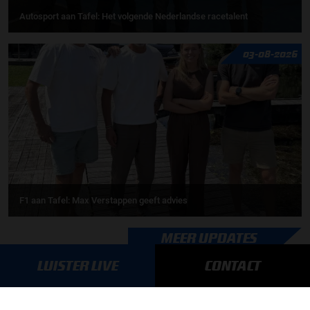
Autosport aan Tafel: Het volgende Nederlandse racetalent
03-08-2026
F1 aan Tafel: Max Verstappen geeft advies
MEER UPDATES
LUISTER LIVE
CONTACT
BLIJF OP DE HOOGTE!