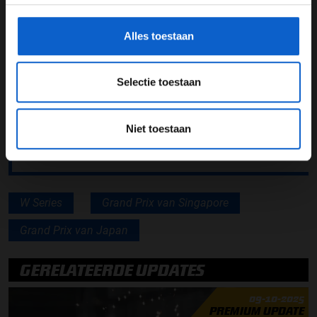
gegevensgebruik en -bescherming.
Alles toestaan
Lees ook: Daniil Kvyat maakt NASCAR-debuut op
Indianapolis
Lees ook: F1 aan Tafel over kapot drinksysteem
Selectie toestaan
Hamilton: Je mist het tijdens race
Lees ook: Ferrari nog steeds vertrouwen in
Niet toestaan
kampioenschap
W Series
Grand Prix van Singapore
Grand Prix van Japan
GERELATEERDE UPDATES
09-10-2025
PREMIUM UPDATE