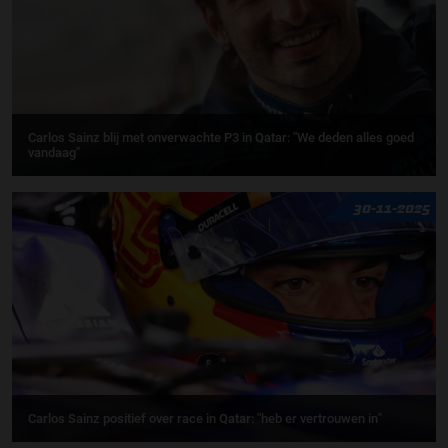
Carlos Sainz blij met onverwachte P3 in Qatar: "We deden alles goed
vandaag"
30-11-2025
Carlos Sainz positief over race in Qatar: "heb er vertrouwen in"