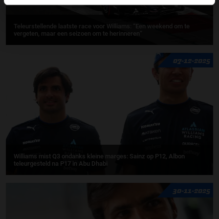
Teleurstellende laatste race voor Williams: “Een weekend om te
vergeten, maar een seizoen om te herinneren”
07-12-2025
Williams mist Q3 ondanks kleine marges: Sainz op P12, Albon
teleurgesteld na P17 in Abu Dhabi
30-11-2025