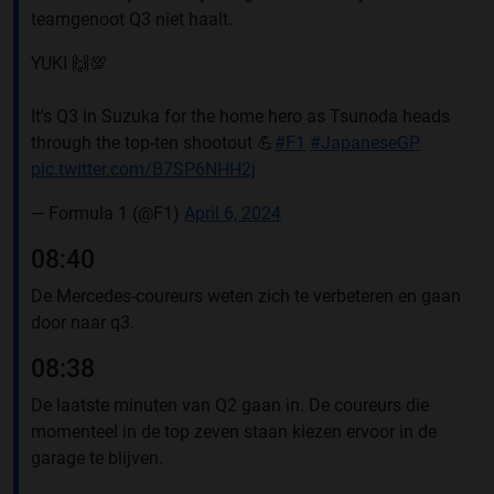
teamgenoot Q3 niet haalt.
YUKI 🙌💯
It's Q3 in Suzuka for the home hero as Tsunoda heads
through the top-ten shootout 💪
#F1
#JapaneseGP
pic.twitter.com/B7SP6NHH2j
— Formula 1 (@F1)
April 6, 2024
08:40
De Mercedes-coureurs weten zich te verbeteren en gaan
door naar q3.
08:38
De laatste minuten van Q2 gaan in. De coureurs die
momenteel in de top zeven staan kiezen ervoor in de
garage te blijven.