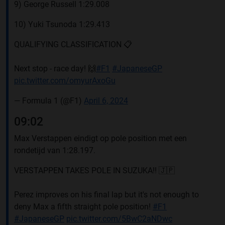
9) George Russell 1:29.008
10) Yuki Tsunoda 1:29.413
QUALIFYING CLASSIFICATION 📋
Next stop - race day! 🙌
#F1
#JapaneseGP
pic.twitter.com/omyurAxoGu
— Formula 1 (@F1)
April 6, 2024
09:02
Max Verstappen eindigt op pole position met een
rondetijd van 1:28.197.
VERSTAPPEN TAKES POLE IN SUZUKA!! 🇯🇵
Perez improves on his final lap but it's not enough to
deny Max a fifth straight pole position!
#F1
#JapaneseGP
pic.twitter.com/5BwC2aNDwc