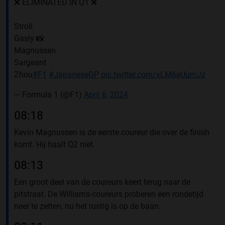
❌ ELIMINATED IN Q1 ❌
Stroll
Gasly 📸
Magnussen
Sargeant
Zhou
#F1
#JapaneseGP
pic.twitter.com/xLM6eUumJz
— Formula 1 (@F1)
April 6, 2024
08:18
Kevin Magnussen is de eerste coureur die over de finish
komt. Hij haalt Q2 niet.
08:13
Een groot deel van de coureurs keert terug naar de
pitstraat. De Williams-coureurs proberen een rondetijd
neer te zetten, nu het rustig is op de baan.