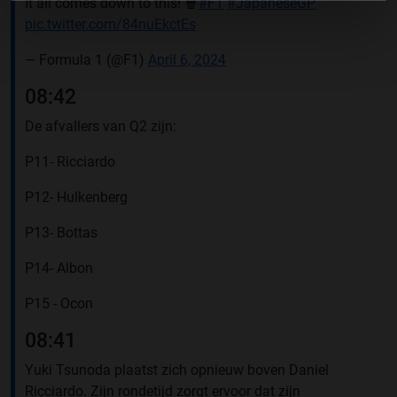
It all comes down to this! 🍿
#F1
#JapaneseGP
pic.twitter.com/84nuEkctEs
— Formula 1 (@F1)
April 6, 2024
08:42
De afvallers van Q2 zijn:
P11- Ricciardo
P12- Hulkenberg
P13- Bottas
P14- Albon
P15 - Ocon
08:41
Yuki Tsunoda plaatst zich opnieuw boven Daniel
Ricciardo. Zijn rondetijd zorgt ervoor dat zijn