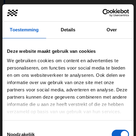
Charles Leclerc is de enige coureur op de baan. Hij weet
zichzelf te verbeteren naar een zevende positie.
08:55
Toestemming
Details
Over
Na het rijden van de eerste ronden in Q3, keren de
coureurs terug naar de pitstraat.
Deze website maakt gebruik van cookies
First runs complete in Q3 ✅
We gebruiken cookies om content en advertenties te
WELKOM BIJ GRAND PRIX RADIO
personaliseren, om functies voor social media te bieden
VER (1m28.240s) 📸
en om ons websiteverkeer te analyseren. Ook delen we
NOR (+0.249s)
informatie over uw gebruik van onze site met onze
Ben je 24 jaar of ouder?
PER
partners voor social media, adverteren en analyse. Deze
SAI
Pas je advertentie instellingen aan en klik hieronder om
partners kunnen deze gegevens combineren met andere
PIA
door te gaan naar de website!
informatie die u aan ze heeft verstrekt of die ze hebben
HAM
verzameld op basis van uw gebruik van hun services.
Advertentie instellingen
ALO
RUS
Toon alle alcoholische drankenadvertenties (18+)
Toestemmingsselectie
TSU
Toon alle kansspelenadvertenties (24+)
Noodzakelijk