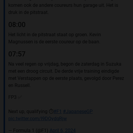
komen ook de andere coureurs hun garage uit. Het is
druk in de pitstraat.
08:00
Het licht in de pitstraat staat op groen. Kevin
Magnussen is de eerste coureur op de baan.
07:57
Na veel regen op vrijdag, begon de zaterdag in Suzuka
met een droog circuit. De derde vrije training eindigde
met Verstappen op de eerste plaats, gevolgd door Perez
en Russell.
FP3 ✅
Next up, qualifying ⏱️
#F1
#JapaneseGP
pic.twitter.com/I9DQydqRjw
— Formula 1 (@F1)
April 6, 2024