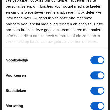
We gebruiken cookies om content en advertenties te
WELKOM BIJ GRAND PRIX RADIO
personaliseren, om functies voor social media te bieden
en om ons websiteverkeer te analyseren. Ook delen we
informatie over uw gebruik van onze site met onze
Ben je 24 jaar of ouder?
partners voor social media, adverteren en analyse. Deze
Pas je advertentie instellingen aan en klik hieronder om
partners kunnen deze gegevens combineren met andere
door te gaan naar de website!
informatie die u aan ze heeft verstrekt of die ze hebben
verzameld op basis van uw gebruik van hun services.
Advertentie instellingen
Toon alle alcoholische drankenadvertenties (18+)
Toestemmingsselectie
Toon alle kansspelenadvertenties (24+)
Noodzakelijk
Wat wil de Formule 1?
Meer informatie?
Stefano Domenicali, de directeur van de Formule 1, wil
Voorkeuren
dolgraag terugkeren naar Duitsland. De traditionele
races, waar hij Duitsland onder schaart, moeten altijd
JONGER DAN 24
Statistieken
op de kalender staan, vindt hij. "Het doet me dan ook
24 JAAR OF OUDER
ontzettend veel pijn dat Duitsland momenteel geen race
heeft en dat de populariteit erop achteruit is gegaan.
Marketing
We krijgen van veel circuits een belletje dat ze graag