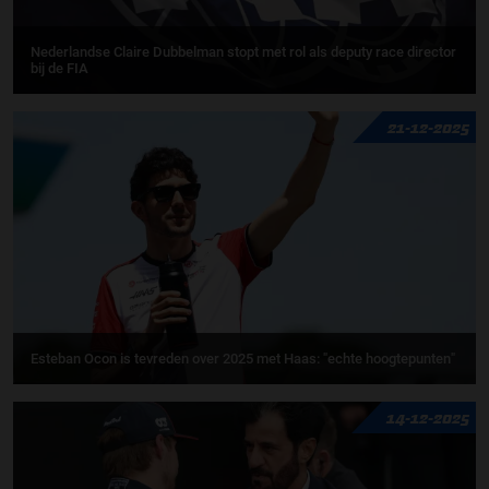
Nederlandse Claire Dubbelman stopt met rol als deputy race director
bij de FIA
21-12-2025
Esteban Ocon is tevreden over 2025 met Haas: "echte hoogtepunten"
14-12-2025