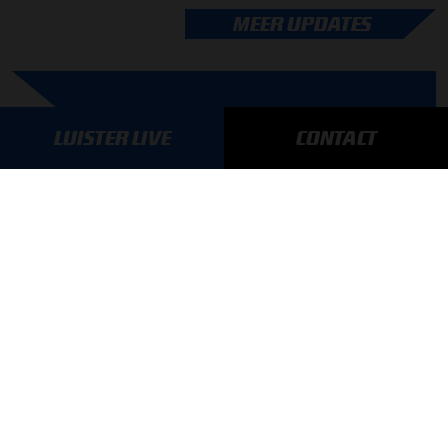
MEER UPDATES
BLIJF OP DE HOOGTE!
LUISTER LIVE
CONTACT
SCHRIJF JE IN VOOR ONZE NIEUWSBRIEF
AANMELDEN