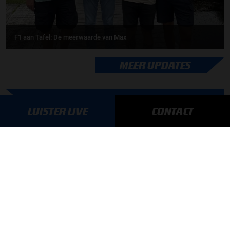
F1 aan Tafel: De meerwaarde van Max
MEER UPDATES
LUISTER LIVE
CONTACT
BLIJF OP DE HOOGTE!
SCHRIJF JE IN VOOR ONZE NIEUWSBRIEF
AANMELDEN