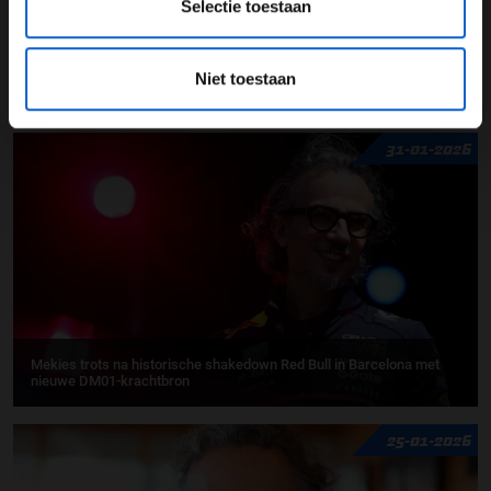
Selectie toestaan
Ford
Red Bull Racing
Niet toestaan
GERELATEERDE UPDATES
31-01-2026
Mekies trots na historische shakedown Red Bull in Barcelona met
nieuwe DM01-krachtbron
25-01-2026