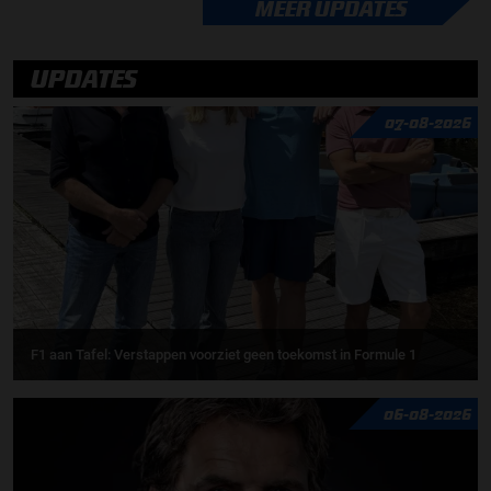
MEER UPDATES
UPDATES
07-08-2026
F1 aan Tafel: Verstappen voorziet geen toekomst in Formule 1
06-08-2026