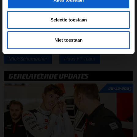
Lees ook:
Audi en Porsche steeds dichter bij plek in
Formule 1
Selectie toestaan
Lees ook:
Laurent Mekies: Stemming binnen het team
kan niet beter
Niet toestaan
Mick Schumacher
Haas F1 Team
GERELATEERDE UPDATES
28-12-2025