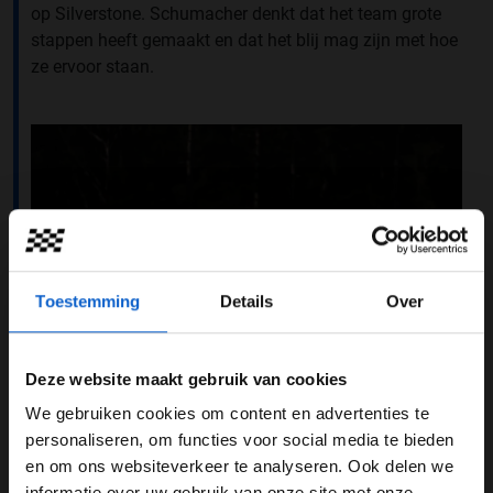
op Silverstone. Schumacher denkt dat het team grote
stappen heeft gemaakt en dat het blij mag zijn met hoe
ze ervoor staan.
Toestemming
Details
Over
Deze website maakt gebruik van cookies
We gebruiken cookies om content en advertenties te
Foto: Haas F1 Team Media
WELKOM BIJ GRAND PRIX RADIO
personaliseren, om functies voor social media te bieden
en om ons websiteverkeer te analyseren. Ook delen we
“In de openingsfase van het seizoen hadden we veel
informatie over uw gebruik van onze site met onze