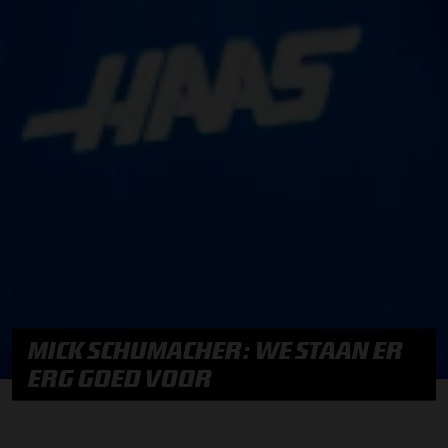
MICK SCHUMACHER: WE STAAN ER
ERG GOED VOOR