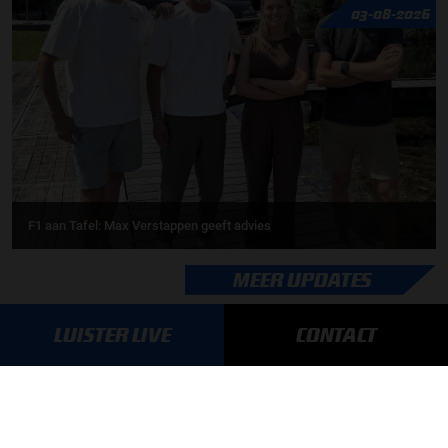
03-08-2026
F1 aan Tafel: Max Verstappen geeft advies
MEER UPDATES
LUISTER LIVE
CONTACT
BLIJF OP DE HOOGTE!
SCHRIJF JE IN VOOR ONZE NIEUWSBRIEF