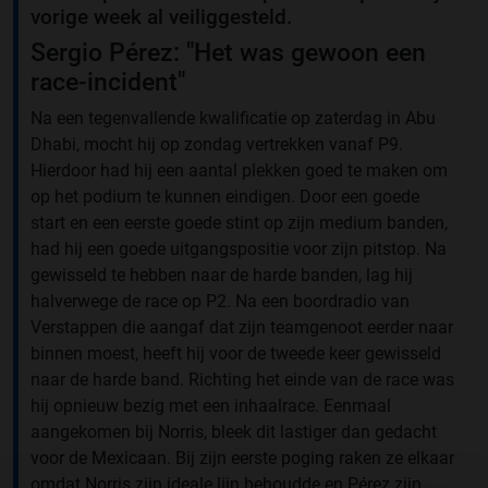
vorige week al veiliggesteld.
Sergio Pérez: "Het was gewoon een
race-incident"
Na een tegenvallende kwalificatie op zaterdag in Abu
Dhabi, mocht hij op zondag vertrekken vanaf P9.
Hierdoor had hij een aantal plekken goed te maken om
op het podium te kunnen eindigen. Door een goede
start en een eerste goede stint op zijn medium banden,
had hij een goede uitgangspositie voor zijn pitstop. Na
gewisseld te hebben naar de harde banden, lag hij
halverwege de race op P2. Na een boordradio van
Verstappen die aangaf dat zijn teamgenoot eerder naar
binnen moest, heeft hij voor de tweede keer gewisseld
naar de harde band. Richting het einde van de race was
hij opnieuw bezig met een inhaalrace. Eenmaal
aangekomen bij Norris, bleek dit lastiger dan gedacht
voor de Mexicaan. Bij zijn eerste poging raken ze elkaar
omdat Norris zijn ideale lijn behoudde en Pérez zijn