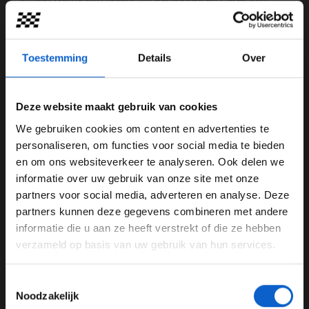
auto blokkeerde. Uiteindelijk heeft Pérez hier een vijf-
seconden penalty aan overgehouden, waardoor hij net
buiten het podium eindigde. "Je moet onthouden dat
Toestemming
Details
Over
wanneer je iemand wil inhalen, je later remt dan
eigenlijk mogelijk is. Naar mijn mening was het gewoon
een race-incident", aldus Pérez tegenover
F1.com.
Deze website maakt gebruik van cookies
We gebruiken cookies om content en advertenties te
WELKOM BIJ GRAND PRIX RADIO
personaliseren, om functies voor social media te bieden
en om ons websiteverkeer te analyseren. Ook delen we
informatie over uw gebruik van onze site met onze
Ben je 24 jaar of ouder?
partners voor social media, adverteren en analyse. Deze
Pas je advertentie instellingen aan en klik hieronder om
partners kunnen deze gegevens combineren met andere
door te gaan naar de website!
informatie die u aan ze heeft verstrekt of die ze hebben
verzameld op basis van uw gebruik van hun services.
Advertentie instellingen
Toon alle alcoholische drankenadvertenties (18+)
Toestemmingsselectie
Toon alle kansspelenadvertenties (24+)
Noodzakelijk