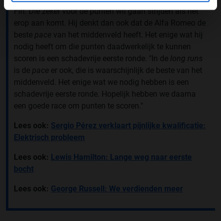
Fin. Die zeker voor de punten wil gaan strijden als het
erop aan komt. Hij denkt dan ook dat de Alfa Romeo de
beste
pace
van het middenveld heeft. Het enige wat hij
nodig heeft om die punten daadwerkelijk te kunnen
scoren is een schadevrije eerste ronde. "In de
long runs
is de
pace
er ook, die is waarschijnlijk de beste van het
middenveld. Het enige wat we nodig hebben is een
schadevrije eerste ronde. Hopelijk hebben we daarna
een goede race om punten te scoren."
Lees ook:
Sergio Pérez verklaart pijnlijke kwalificatie:
Elektrisch probleem
Lees ook:
Lewis Hamilton: Lange weg naar eerste
bocht
Lees ook:
George Russell: We verdienden meer