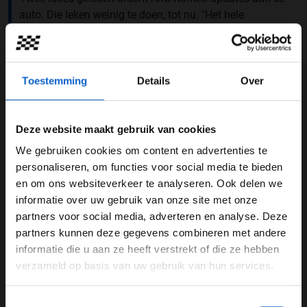
auto. Die leken weinig te doen, tot nu. "Het hele
weekend functioneert de auto geweldig. We hebben
zelfs door het weekend heen wat gewonnen. Wellicht
dat de updates die we twee races terug hebben
toegepast hier goed werken."
Toestemming
Details
Over
Deze website maakt gebruik van cookies
We gebruiken cookies om content en advertenties te
WELKOM BIJ GRAND PRIX RADIO
personaliseren, om functies voor social media te bieden
en om ons websiteverkeer te analyseren. Ook delen we
informatie over uw gebruik van onze site met onze
Ben je 24 jaar of ouder?
partners voor social media, adverteren en analyse. Deze
Pas je advertentie instellingen aan en klik hieronder om
partners kunnen deze gegevens combineren met andere
door te gaan naar de website!
informatie die u aan ze heeft verstrekt of die ze hebben
verzameld op basis van uw gebruik van hun services.
Advertentie instellingen
Toon alle alcoholische drankenadvertenties (18+)
Dit bericht op Instagram bekijken
Toestemmingsselectie