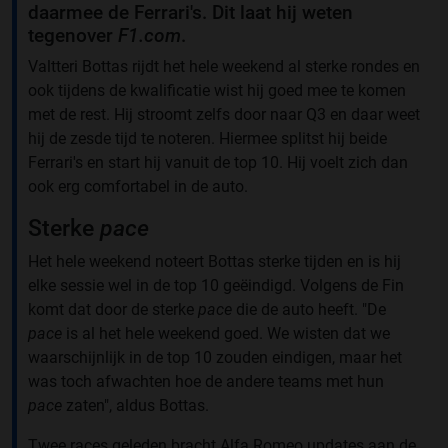
daarmee de Ferrari's. Dit laat hij weten
tegenover
F1.com
.
Valtteri Bottas rijdt het hele weekend al sterke rondes en
ook tijdens de kwalificatie wist hij goed mee te komen
met de rest. Hij stroomt zelfs door naar Q3 en daar weet
hij de zesde tijd te noteren. Hiermee splitst hij beide
Ferrari's en start hij vanuit de top 10. Hij voelt zich dan
ook erg comfortabel in de auto.
Sterke
pace
Het hele weekend noteert Bottas sterke tijden en is hij
elke sessie wel in de top 10 geëindigd. Volgens de Fin
komt dat door de sterke
pace
die de auto heeft. "De
pace
is al het hele weekend goed. We wisten dat we
waarschijnlijk in de top 10 zouden eindigen, maar het
was toch afwachten hoe de andere teams met hun
pace
zaten", aldus Bottas.
Twee races geleden bracht Alfa Romeo updates aan de