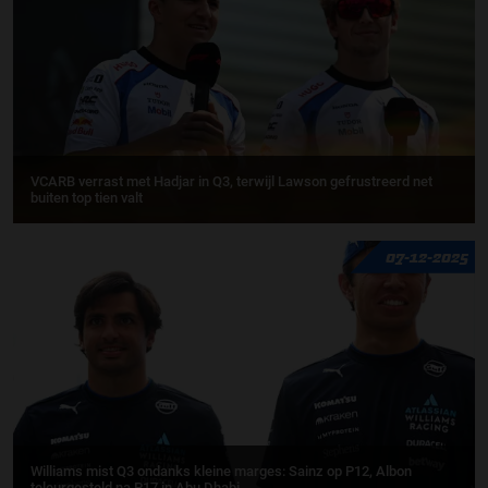
VCARB verrast met Hadjar in Q3, terwijl Lawson gefrustreerd net
buiten top tien valt
07-12-2025
Williams mist Q3 ondanks kleine marges: Sainz op P12, Albon
teleurgesteld na P17 in Abu Dhabi