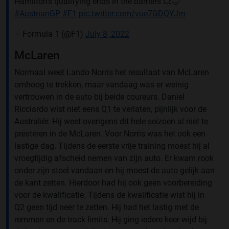
Hamilton's qualifying ends in the barriers 💥😖
#AustrianGP
#F1
pic.twitter.com/vue7GDQYJm
— Formula 1 (@F1)
July 8, 2022
McLaren
Normaal weet Lando Norris het resultaat van McLaren
omhoog te trekken, maar vandaag was er weinig
vertrouwen in de auto bij beide coureurs. Daniel
Ricciardo wist niet eens Q1 te verlaten, pijnlijk voor de
Australiër. Hij weet overigens dit hele seizoen al niet te
presteren in de McLaren. Voor Norris was het ook een
lastige dag. Tijdens de eerste vrije training moest hij al
vroegtijdig afscheid nemen van zijn auto. Er kwam rook
onder zijn stoel vandaan en hij moest de auto gelijk aan
de kant zetten. Hierdoor had hij ook geen voorbereiding
voor de kwalificatie. Tijdens de kwalificatie wist hij in
Q2 geen tijd neer te zetten. Hij had het lastig met de
remmen en de track limits. Hij ging iedere keer wijd bij