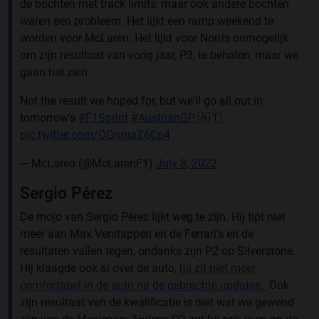
de bochten met track limits, maar ook andere bochten
waren een probleem. Het lijkt een ramp weekend te
worden voor McLaren. Het lijkt voor Norris onmogelijk
om zijn resultaat van vorig jaar, P3, te behalen, maar we
gaan het zien.
Not the result we hoped for, but we'll go all out in
tomorrow's
#F1Sprint
.
#AustrianGP
🇦🇹
pic.twitter.com/OGnmaZ6Cp4
— McLaren (@McLarenF1)
July 8, 2022
Sergio Pérez
De mojo van Sergio Pérez lijkt weg te zijn. Hij tipt niet
meer aan Max Verstappen en de Ferrari's en de
resultaten vallen tegen, ondanks zijn P2 op Silverstone.
Hij klaagde ook al over de auto,
hij zit niet meer
comfortabel in de auto na de gebrachte updates.
Ook
zijn resultaat van de kwalificatie is niet wat we gewend