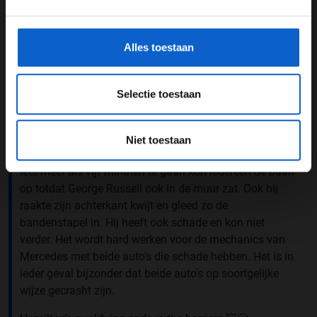
Mercedes
gegevensgebruik en -bescherming.
Mercedes heeft van zichzelf dit weekend weer het
Alles toestaan
lachertje gemaakt. Beide auto's zijn gecrasht in Q3 en
konden niet meer verder. Eerst verloor Lewis Hamilton
de achterkant van zijn auto en kwam hij, na een tripje
Selectie toestaan
door de grindbak, hard tot stilstand in de bandenstapel.
Hij klonk teleurgesteld over de boordradio en ging na
het uitstappen gelijk kijken naar de schade. Het werd
Niet toestaan
een rode vlag en iedereen ging naar binnen. Met nog
iets meer als vijf minuten te gaan kon iedereen de baan
op totdat George Russell ook in de muur zat. Ook hij
raakte zijn achterkant kwijt en gleed zo de
bandenstapel in. Hij heeft ook schade en kon niet
verder. Het wordt hard werken voor de mechanics van
Mercedes met beide auto's die schade hebben. Het is in
ieder geval bijzonder dat beide auto's op soortgelijke
wijze gecrasht zijn.