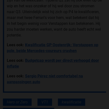
zijn van de Mexicaan. Tijdens Q2 zat hij ook even op de
wip en het was onzeker of hij wel door zou stromen
naar Q3. Uiteindelijk wist hij zich op P4 te kwalificeren,
maar met twee Ferrari's voor hem, wat betekent dat hij
in het begin weinig voor Verstappen kan betekenen. Hij
zou harder moeten werken, want de auto heeft echt wel
potentie.
Lees ook:
Kwalificatie GP Oostenrijk: Verstappen op
pole, beide Mercedes-coureurs crashen
Lees ook:
Budgetcap wordt per direct verhoogd door
inflatie
Lees ook:
Sergio Pérez niet comfortabel na
aanpassingen auto
Hero or Zero
VT1
kwalificatie