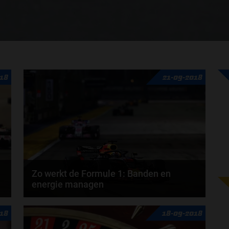
018
21-09-2018
Zo werkt de Formule 1: Banden en
energie managen
In het boek ‘Zo werkt de Formule 1’ legt Olav Mol het
18
18-09-2018
een en ander uit over banden en energie...