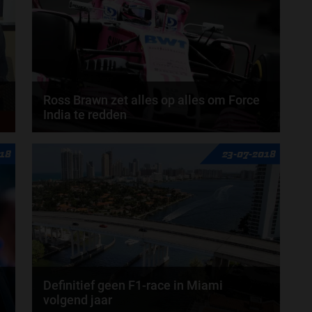
Ross Brawn zet alles op alles om Force
India te redden
Het voortbestaan van Force India is in gevaar. De
018
23-07-2018
renstal is door de rechter in Londen onder...
Definitief geen F1-race in Miami
volgend jaar