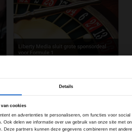
Liberty Media sluit grote sponsordeal
voor Formule 1
100 miljoen dollar. Dat is de waarde van de deal die
18
31-08-2018
Liberty Media heeft gesloten met de...
WELKOM BIJ GRAND PRIX RADIO
Details
Ben je 24 jaar of ouder?
ertentie instellingen aan en klik hieronder om door te gaan naar 
 van cookies
Advertentie instellingen
ent en advertenties te personaliseren, om functies voor social
Toon alle alcoholische drankenadvertenties (18+)
. Ook delen we informatie over uw gebruik van onze site met on
FIA maakt voorlopige F1-kalender 2019
e. Deze partners kunnen deze gegevens combineren met andere i
Toon alle kansspelenadvertenties (24+)
bekend