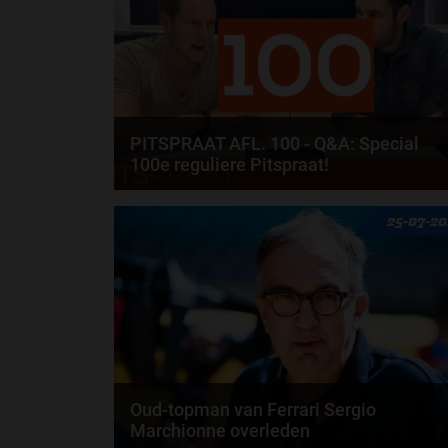
PITSPRAAT AFL. 100 - Q&A: Special
100e reguliere Pitspraat!
Elke woensdag na een Grand Prix-weekend maken
25-07-2
we graag ruimte voor de heren van Pitspraat. Deze
week...
Oud-topman van Ferrari Sergio
Marchionne overleden