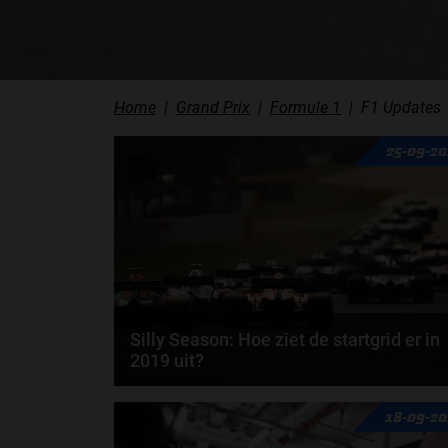
Home
Grand Prix
Formule 1
F1 Updates
25-09-2
Silly Season: Hoe ziet de startgrid er in
2019 uit?
Het Silly Season draait op volle toeren sinds Daniel
18-09-20
Ricciardo zijn overgang van Red Bull Racing...