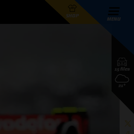
SHOP
MENU
R GRAND PRIX RADIO
15 files
DERS
21°
D PRIX RADIO TEAM
D PRIX RADIO ACTIES