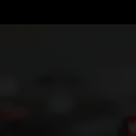
GRAND PRIX UPDATES
OVE
F1 UPDATES
FOUN
F1 KWALIFICATIES
GRAN
F1 RACES
GRAN
F1 KALENDER
F1 COUREURS KAMPIOENSCHAP