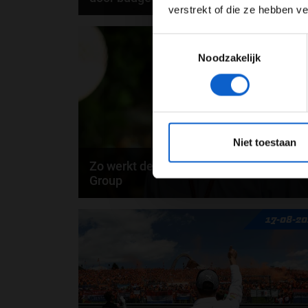
verstrekt of die ze hebben v
Liberty Media wil de spanning in de Formule 1
31-08-2
Toestemmingsselectie
terugbrengen door per 2021 een budgetplafond in
te...
Noodzakelijk
*Raadpl
Niet toestaan
Zo werkt de Formule 1: Formula One
Group
In het boek ‘Zo werkt de Formule 1’ legt Olav Mol he
17-08-2
een en ander uit over de Formula One...