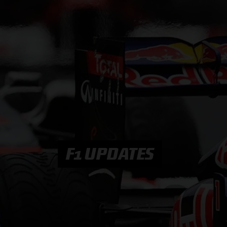
PODCASTS
HOE TE BELUISTEREN?
PODCAST PRESENTATOREN
PODCAST F1 AAN TAFEL
PODCAST AUTOSPORT AAN TAFEL
F1 UPDATES