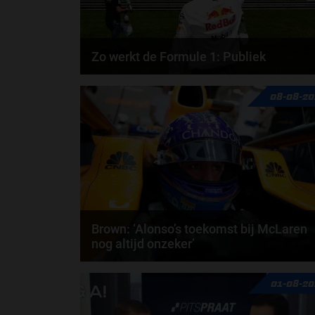
Zo werkt de Formule 1: Publiek
In het boek ‘Zo werkt de Formule 1’ legt Olav Mol he
08-08-20
een en ander uit over het publiek. Een...
Brown: ‘Alonso’s toekomst bij McLaren
nog altijd onzeker’
McLaren-teambaas Zak Brown zegt dat het nog
01-08-20
altijd niet zeker is of Fernando Alonso bij McLaren...