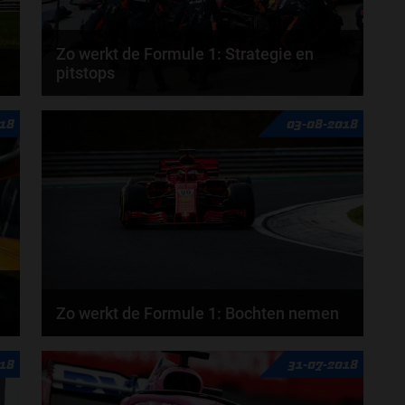
Zo werkt de Formule 1: Strategie en
pitstops
t
In het boek ‘Zo werkt de Formule 1’ legt Olav Mol het
18
03-08-2018
een en ander uit over strategie en...
Zo werkt de Formule 1: Bochten nemen
In het boek ‘Zo werkt de Formule 1’ legt Olav Mol het
18
31-07-2018
een en ander uit over bochten...