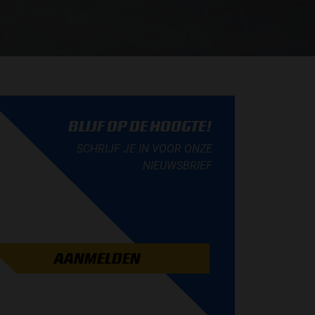
BLIJF OP DE HOOGTE!
SCHRIJF JE IN VOOR ONZE
NIEUWSBRIEF
AANMELDEN