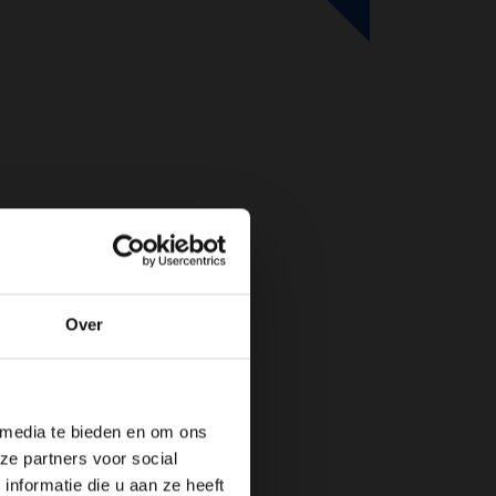
Over
de website!
 media te bieden en om ons
ze partners voor social
nformatie die u aan ze heeft