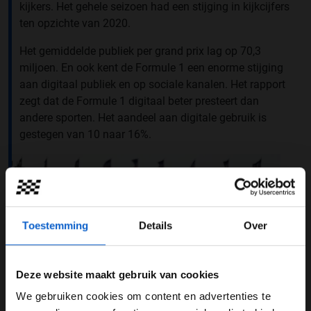
kijkers. Het gehele seizoen had een stijging in kijkcijfers
ten opzichte van 2020.
Het gemiddelde publiek per grand prix lag op 70,3
miljoen. En ook kent de Formule 1 een enorme stijging
aan digitaal publiek en op sociale kanalen. Het rapport
zegt dat de Formule 1 digitaal beter presteert dan
andere sporten. Het aandeel aan digitale gebruik is
gestegen van 10 naar 16%.
Toestemming
Details
Over
Deze website maakt gebruik van cookies
We gebruiken cookies om content en advertenties te