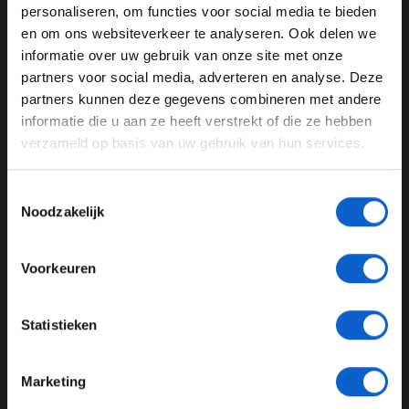
WELKOM BIJ GRAND PRIX RADIO
personaliseren, om functies voor social media te bieden
en om ons websiteverkeer te analyseren. Ook delen we
informatie over uw gebruik van onze site met onze
Ben je 24 jaar of ouder?
partners voor social media, adverteren en analyse. Deze
Pas je advertentie instellingen aan en klik hieronder om
partners kunnen deze gegevens combineren met andere
door te gaan naar de website!
informatie die u aan ze heeft verstrekt of die ze hebben
verzameld op basis van uw gebruik van hun services.
Advertentie instellingen
Toon alle alcoholische drankenadvertenties (18+)
Toestemmingsselectie
Toon alle kansspelenadvertenties (24+)
Noodzakelijk
Een bericht gedeeld door NTT INDYCAR SERIES (@indycar)
Meer informatie?
VeeKay komt net tekort voor Fast Six,
Voorkeuren
Penske razendsnel
JONGER DAN 24
Op zondag werd deze Fast Six verreden. De
Statistieken
Nederlander kwam als tweede coureur in actie en was
24 JAAR OF OUDER
nog sneller dan op de zaterdag. De openingsronde van
Marketing
VeeKay was met een gemiddelde van 233.499 mijl per
*Raadpleeg ons
privacybeleid
voor meer informatie over