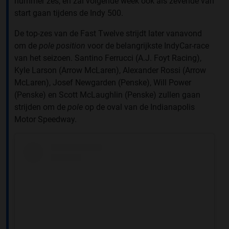
nummer zes, en zal volgende week ook als zevende van
start gaan tijdens de Indy 500.
De top-zes van de Fast Twelve strijdt later vanavond
om de
pole position
voor de belangrijkste IndyCar-race
van het seizoen. Santino Ferrucci (A.J. Foyt Racing),
Kyle Larson (Arrow McLaren), Alexander Rossi (Arrow
McLaren), Josef Newgarden (Penske), Will Power
(Penske) en Scott McLaughlin (Penske) zullen gaan
strijden om de
pole
op de oval van de Indianapolis
Motor Speedway.