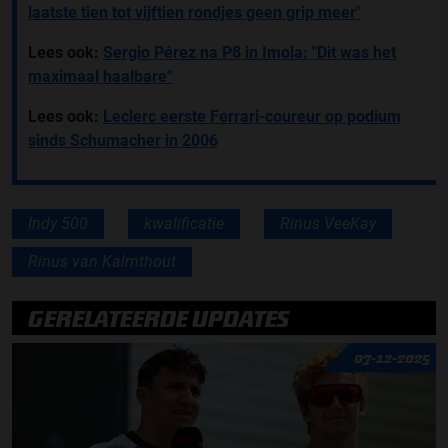
laatste tien tot vijftien rondjes geen grip meer"
Lees ook:
Sergio Pérez na P8 in Imola: "Dit was het
maximaal haalbare"
Lees ook:
Leclerc eerste Ferrari-coureur op podium
sinds Schumacher in 2006
Indy 500
kwalificatie
Rinus VeeKay
Rinus van Kalmthout
GERELATEERDE UPDATES
07-12-2025