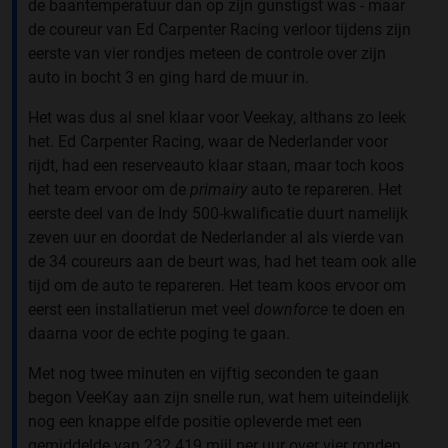
de baantemperatuur dan op zijn gunstigst was - maar
de coureur van Ed Carpenter Racing verloor tijdens zijn
eerste van vier rondjes meteen de controle over zijn
auto in bocht 3 en ging hard de muur in.
Het was dus al snel klaar voor Veekay, althans zo leek
het. Ed Carpenter Racing, waar de Nederlander voor
rijdt, had een reserveauto klaar staan, maar toch koos
het team ervoor om de
primairy
auto te repareren. Het
eerste deel van de Indy 500-kwalificatie duurt namelijk
zeven uur en doordat de Nederlander al als vierde van
de 34 coureurs aan de beurt was, had het team ook alle
tijd om de auto te repareren. Het team koos ervoor om
eerst een installatierun met veel
downforce
te doen en
daarna voor de echte poging te gaan.
Met nog twee minuten en vijftig seconden te gaan
begon VeeKay aan zijn snelle run, wat hem uiteindelijk
nog een knappe elfde positie opleverde met een
gemiddelde van 232.419 mijl per uur over vier ronden.