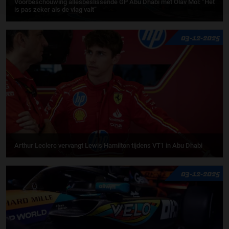
Voorbeschouwing allesbeslissende GP Abu Dhabi met Olav Mol: “Het
is pas zeker als de vlag valt”
03-12-2025
Arthur Leclerc vervangt Lewis Hamilton tijdens VT1 in Abu Dhabi
03-12-2025