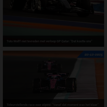
Toto Wolff niet tevreden met verloop GP Qatar: "Dat kostte ons"
02-12-2025
Teleurstellende race voor Alpine: “Vanaf dat moment was het klaar”