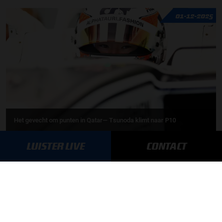
01-12-2025
Het gevecht om punten in Qatar— Tsunoda klimt naar P10
LUISTER LIVE
CONTACT
01-12-2025