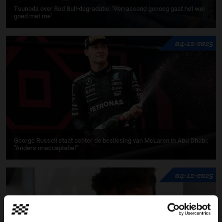
Tsunoda over Red Bull-degradatie: ‘Verrassend genoeg gaat het wel
goed met me’
04-12-2025
George Russell staat achter de beslissing van McLaren in Abu Dhabi:
"Anders onacceptabel"
04-12-2025