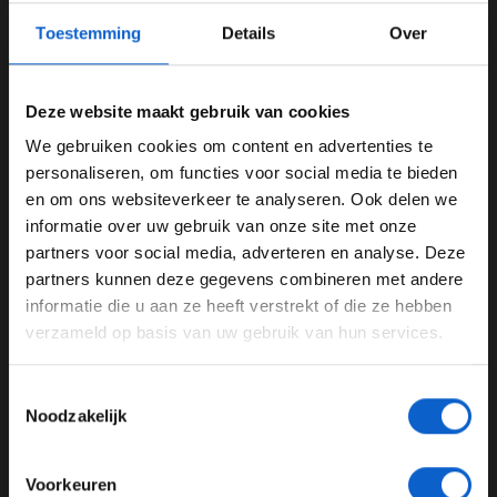
Toestemming
Details
Over
Deze website maakt gebruik van cookies
Bevestigt: Arvid Lindblad namens Red Bull Racing in actie tijdens VT1
in Abu Dhabi
We gebruiken cookies om content en advertenties te
WELKOM BIJ GRAND PRIX RADIO
personaliseren, om functies voor social media te bieden
04-12-2025
en om ons websiteverkeer te analyseren. Ook delen we
informatie over uw gebruik van onze site met onze
Ben je 24 jaar of ouder?
partners voor social media, adverteren en analyse. Deze
Pas je advertentie instellingen aan en klik hieronder om
partners kunnen deze gegevens combineren met andere
door te gaan naar de website!
informatie die u aan ze heeft verstrekt of die ze hebben
verzameld op basis van uw gebruik van hun services.
Advertentie instellingen
Toon alle alcoholische drankenadvertenties (18+)
Toestemmingsselectie
Toon alle kansspelenadvertenties (24+)
Weerbericht F1 Grand Prix van Abu Dhabi 2025: Racen onder een
Noodzakelijk
prachtige zonsondergang
Meer informatie?
04-12-2025
Voorkeuren