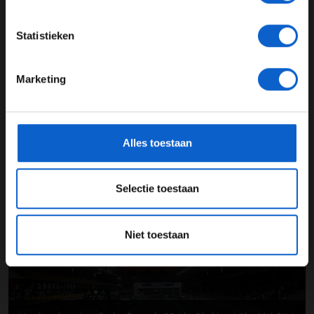
JONGER DAN 24
Statistieken
24 JAAR OF OUDER
Marketing
*Raadpleeg ons
privacybeleid
voor meer informatie over
gegevensgebruik en -bescherming.
Een ronde over het Yas Marina Circuit: een waardige
seizoensafsluiter
Alles toestaan
04-12-2025
Selectie toestaan
PREMIUM UPDATE
Niet toestaan