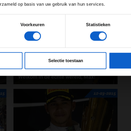
erzameld op basis van uw gebruik van hun services.
Meer informatie?
De eerste twee vrije trainingen voorafgaand aan de
015
13-03-2015
Grand Prix van Australië zijn geweest. Mercedes...
Voorkeuren
Statistieken
JONGER DAN 24
24 JAAR OF OUDER
eeg ons
privacybeleid
voor meer informatie over gegevensgebruik en -bes
Selectie toestaan
Welkom in de echte wereld, Max!
Max Verstappen staat een warm welkom te
015
12-03-2015
wachten als hij in Melbourne het circuit op komt
voor...