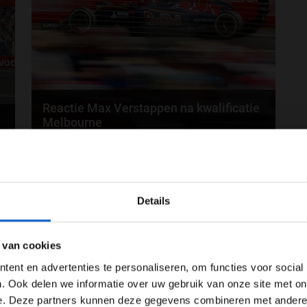
Reactie Max Verstappen na kwalificatie
Melbourne
Max Verstappen reed vandaag zijn eerste Formule 1-
015
13-03-2015
kwalificatie en eindigde als twaalfde. Hij leek in...
WELKOM BIJ GRAND PRIX RADIO
Details
Ben je 24 jaar of ouder?
ertentie instellingen aan en klik hieronder om door te gaan naar 
 van cookies
Advertentie instellingen
ent en advertenties te personaliseren, om functies voor social
Toon alle alcoholische drankenadvertenties (18+)
. Ook delen we informatie over uw gebruik van onze site met on
F1 GP Australië resultaten vrije training
e. Deze partners kunnen deze gegevens combineren met andere i
Toon alle kansspelenadvertenties (24+)
1 en 2