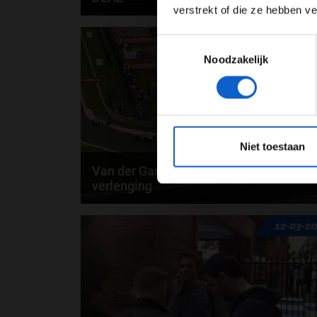
verstrekt of die ze hebben v
Giedo van der Garde heeft een deal gemaakt met
13-03-2
Toestemmingsselectie
Sauber F1 en ziet dit weekend af van zijn recht op...
Noodzakelijk
*Raadpl
Niet toestaan
Van der Garde versus Sauber: de
verlenging
Gelijk hebben en gelijk krijgen zijn twee verschillende
12-03-2
dingen. Giedo van der Garde weet er alles...