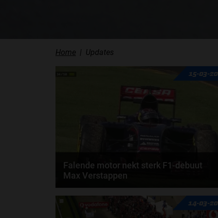
Home
Updates
15-03-2
Falende motor nekt sterk F1-debuut
Max Verstappen
Het waren 33 fantastische ronden voor Max
14-03-2
Verstappen. Hij boekte winst in de eerste ronde en
reed...