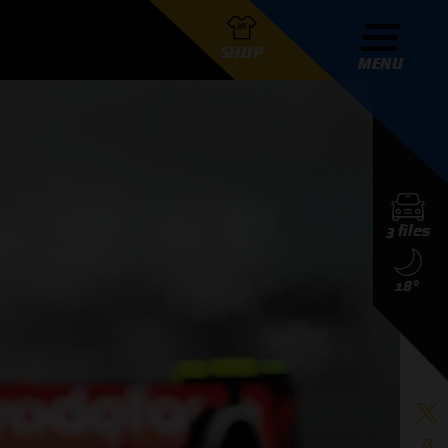
SHOP
MENU
R GRAND PRIX RADIO
3 files
DERS
18°
D PRIX RADIO TEAM
D PRIX RADIO ACTIES