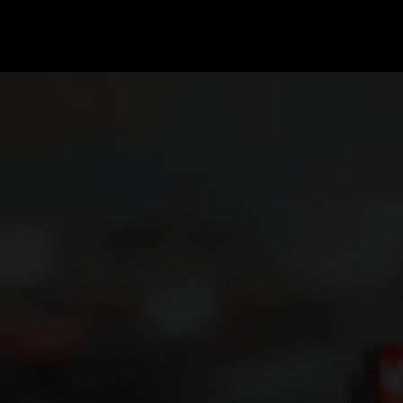
GRAND PRIX UPDATES
OVE
F1 UPDATES
FOUN
F1 KWALIFICATIES
GRAN
F1 RACES
GRAN
F1 KALENDER
F1 COUREURS KAMPIOENSCHAP