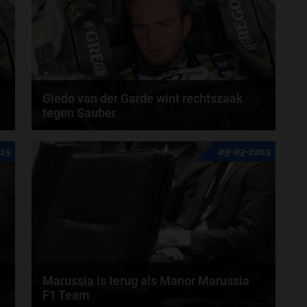
Giedo van der Garde wint rechtszaak
tegen Sauber
UPDATE 06:00 BEROEP WORDT BEHANDELD
015
09-03-2015
d
DONDERDAG 9:30 AM LOKALE TIJD. UPDATE 02:40
SAUBER GAAT IN...
Marussia is terug als Manor Marussia
F1 Team