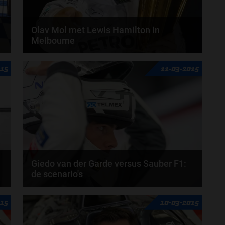
Olav Mol met Lewis Hamilton in
Melbourne
Voorafgaand aan de trainingen sprak Olav Mol
015
11-03-2015
vandaag met de regerend wereldkampioen Formule
1 Lewis...
Giedo van der Garde versus Sauber F1:
de scenario's
Het hoger beroep in de zaak Giedo van der Garde
015
10-03-2015
versus Sauber staat op het punt van beginnen.
Van...