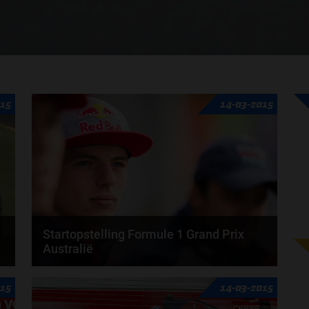
015
14-03-2015
Startopstelling Formule 1 Grand Prix
Australië
De race start straks om zes uur 's morgens,
015
14-03-2015
Nederlandse tijd. Twijfelgeval qua deelname is
Valtteri...