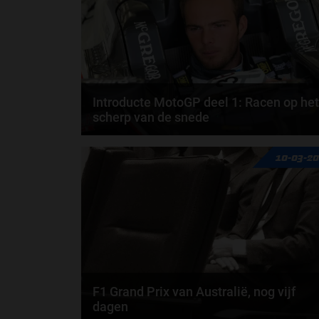
Introducte MotoGP deel 1: Racen op het
scherp van de snede
Komend weekend (14-16 maart) hebben de
10-03-2
MotoGP-coureurs hun laatste test voordat de Gran
Prix van...
F1 Grand Prix van Australië, nog vijf
dagen