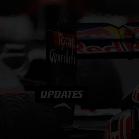
PODCASTS
HOE TE BELUISTEREN?
PODCAST PRESENTATOREN
PODCAST F1 AAN TAFEL
PODCAST AUTOSPORT AAN TAFEL
UPDATES