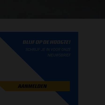
BLIJF OP DE HOOGTE!
SCHRIJF JE IN VOOR ONZE
NIEUWSBRIEF
AANMELDEN