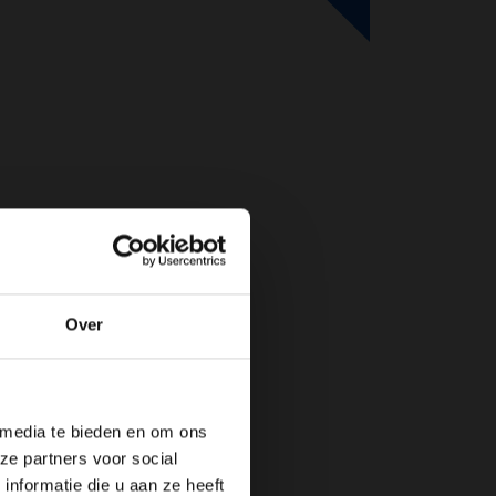
Over
de website!
 media te bieden en om ons
ze partners voor social
nformatie die u aan ze heeft