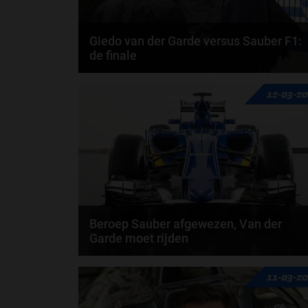
Giedo van der Garde versus Sauber F1:
de finale
Het kan een spannende nacht worden. Giedo van
12-03-2
der Garde heeft in vier maanden vier keer in de...
Beroep Sauber afgewezen, Van der
Garde moet rijden
Het beroep dat Sauber aantekende tegen de
11-03-2
beslissing van het Hooggerechtsof dat Giedo van
der Garde...