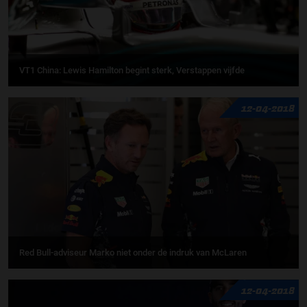
VT1 China: Lewis Hamilton begint sterk, Verstappen vijfde
12-04-2018
Red Bull-adviseur Marko niet onder de indruk van McLaren
12-04-2018