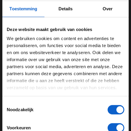
Toestemming
Details
Over
Deze website maakt gebruik van cookies
Opnieuw incident met pitstop, dit keer bij McLaren
We gebruiken cookies om content en advertenties te
WELKOM BIJ GRAND PRIX RADIO
personaliseren, om functies voor social media te bieden
13-04-2018
en om ons websiteverkeer te analyseren. Ook delen we
informatie over uw gebruik van onze site met onze
Ben je 24 jaar of ouder?
partners voor social media, adverteren en analyse. Deze
Pas je advertentie instellingen aan en klik hieronder om
partners kunnen deze gegevens combineren met andere
door te gaan naar de website!
informatie die u aan ze heeft verstrekt of die ze hebben
verzameld op basis van uw gebruik van hun services.
Advertentie instellingen
Toon alle alcoholische drankenadvertenties (18+)
Toestemmingsselectie
Toon alle kansspelenadvertenties (24+)
Noodzakelijk
Red Bull: 'Verstappen zelf oorzaak van crash kwalificatie Bahrein'
Meer informatie?
13-04-2018
Voorkeuren