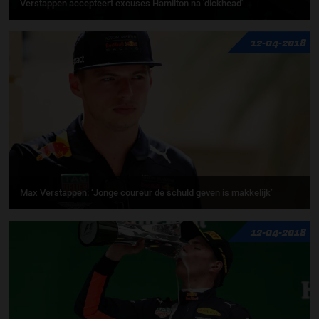
Verstappen accepteert excuses Hamilton na 'dickhead'
12-04-2018
Max Verstappen: ‘Jonge coureur de schuld geven is makkelijk’
12-04-2018