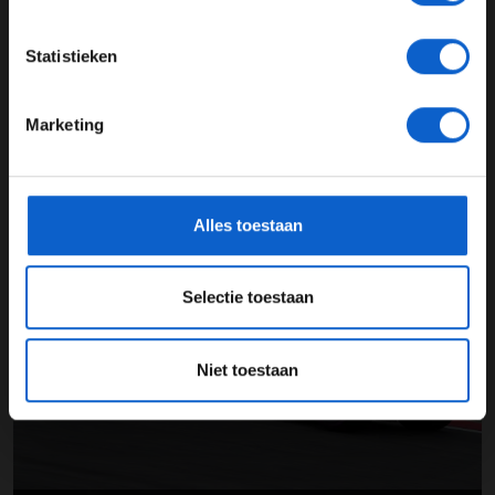
JONGER DAN 24
Statistieken
24 JAAR OF OUDER
Marketing
*Raadpleeg ons
privacybeleid
voor meer informatie over
gegevensgebruik en -bescherming.
Verstappen: 'Duidelijk dat we goede auto hebben voor race'
Alles toestaan
13-04-2018
Selectie toestaan
Niet toestaan