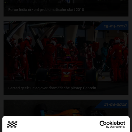
Force India erkent problematische start 2018
13-04-2018
Ferrari geeft uitleg over dramatische pitstop Bahrein
13-04-2018